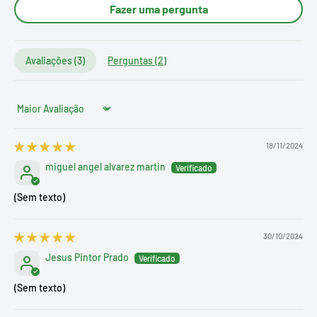
Fazer uma pergunta
Avaliações (
3
)
Perguntas (
2
)
Sort by
18/11/2024
miguel angel alvarez martin
(Sem texto)
30/10/2024
Jesus Pintor Prado
(Sem texto)