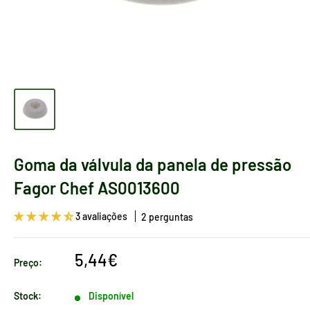
Goma da válvula da panela de pressão
Fagor Chef AS0013600
3 avaliações
2 perguntas
Preço
5,44€
Preço:
de
venda
Stock:
Disponível