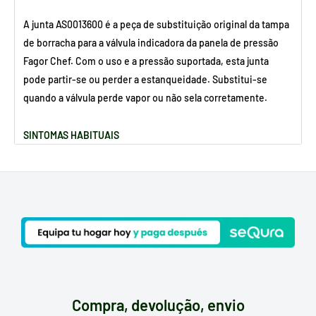
A junta AS0013600 é a peça de substituição original da tampa
de borracha para a válvula indicadora da panela de pressão
Fagor Chef. Com o uso e a pressão suportada, esta junta
pode partir-se ou perder a estanqueidade. Substitui-se
quando a válvula perde vapor ou não sela corretamente.
SINTOMAS HABITUAIS
A válvula perde vapor ou não sobe para a posição correta
A borracha está deformada, endurecida ou partida
POR QUE ESTA PEÇA ESTRAGA?
Desgaste natural pela pressão e calor acumulados
Envelhecimento do elastómero devido ao uso contínuo
Referência:
AS0013600
Compra, devolução, envio
Tipo:
tampa de borracha para válvula indicadora de panela