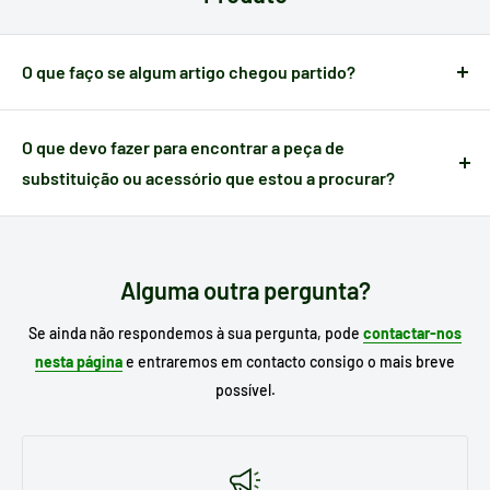
verificar o seu método de pagamento antes de efetuar a sua
compra.
O que faço se algum artigo chegou partido?
Quando um artigo apresenta algum defeito causado no
transporte,
dispõe de 24 horas a partir do momento da
O que devo fazer para encontrar a peça de
receção
para nos notificar e poder gerir a ocorrência.
substituição ou acessório que estou a procurar?
Escreva no motor de busca do nosso site o
modelo do seu
eletrodoméstico
para procurar o seu substituto e, se já o
conhece, escreva a referência da peça que necessita.
Alguma outra pergunta?
Se ainda não respondemos à sua pergunta, pode
contactar-nos
nesta página
e entraremos em contacto consigo o mais breve
possível.