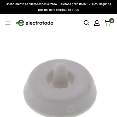
Ir
Atendimento ao cliente especializado - Telefone gratuito 825 71 13 27 Segunda
direto
a sexta-feira das 9:30 às 14:00
para
Electrotodo.es
0
o
conteúdo