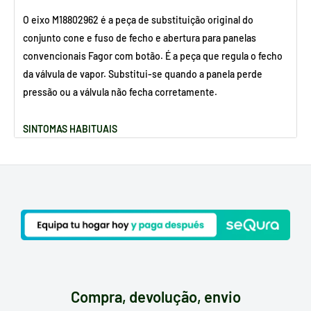
O eixo M18802962 é a peça de substituição original do
conjunto cone e fuso de fecho e abertura para panelas
convencionais Fagor com botão. É a peça que regula o fecho
da válvula de vapor. Substitui-se quando a panela perde
pressão ou a válvula não fecha corretamente.
SINTOMAS HABITUAIS
A panela perde vapor de forma descontrolada
A válvula não fecha ou não abre corretamente
O eixo está gasto ou deteriorado
POR QUE É QUE ESTA PEÇA AVARIA?
Desgaste natural do cone e do fuso pelo uso continuado
Depósitos de calcário ou restos de comida que bloqueiam
Compra, devolução, envio
o mecanismo