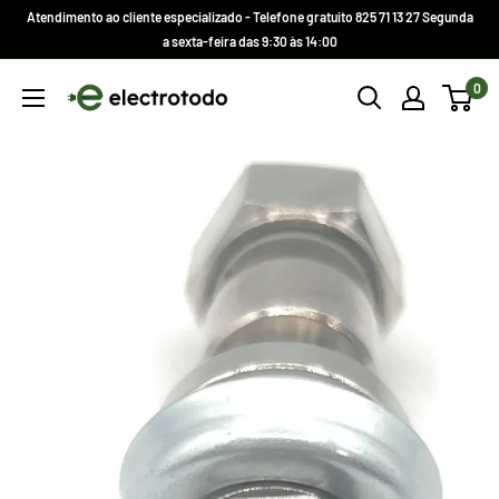
Ir
Atendimento ao cliente especializado - Telefone gratuito 825 71 13 27 Segunda
direto
a sexta-feira das 9:30 às 14:00
para
Electrotodo.es
0
o
conteúdo