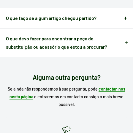
compra.
O que faço se algum artigo chegou partido?
Quando um artigo apresenta algum defeito causado no
transporte,
dispõe de 24 horas a partir do momento da
O que devo fazer para encontrar a peça de
receção
para nos notificar e poder gerir a ocorrência.
substituição ou acessório que estou a procurar?
Escreva no motor de busca do nosso site o
modelo do seu
eletrodoméstico
para procurar o seu substituto e, se já o
conhece, escreva a referência da peça que necessita.
Alguma outra pergunta?
Se ainda não respondemos à sua pergunta, pode
contactar-nos
nesta página
e entraremos em contacto consigo o mais breve
possível.