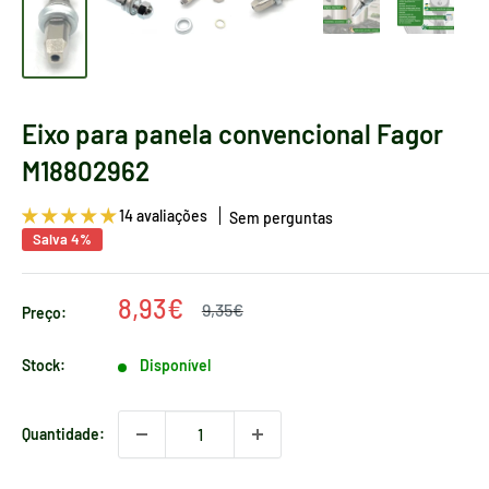
Eixo para panela convencional Fagor
M18802962
14 avaliações
Sem perguntas
Salva 4%
Preço
8,93€
Preço
9,35€
Preço:
regular
de
venda
Stock:
Disponível
Quantidade: