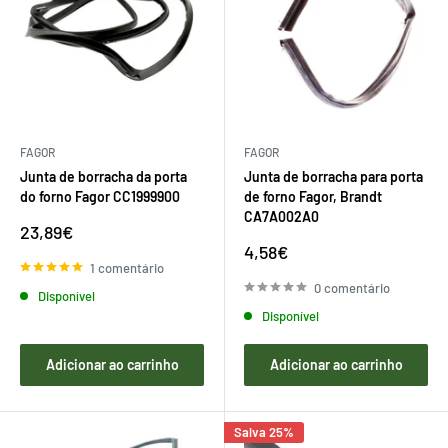
FAGOR
FAGOR
Junta de borracha da porta
Junta de borracha para porta
do forno Fagor CC1999900
de forno Fagor, Brandt
CA7A002A0
Preço
23,89€
de
Preço
4,58€
venda
de
1 comentário
venda
0 comentário
Disponível
Disponível
Adicionar ao carrinho
Adicionar ao carrinho
Salva 25%