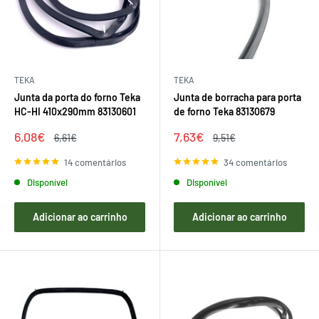
TEKA
TEKA
Junta da porta do forno Teka
Junta de borracha para porta
HC-HI 410x290mm 83130601
de forno Teka 83130679
Preço
Preço
6,08€
7,63€
Preço
Preço
6,61€
9,51€
de
regular
de
regular
venda
venda
14 comentários
34 comentários
Disponível
Disponível
Adicionar ao carrinho
Adicionar ao carrinho