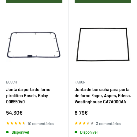
BOSCH
FAGOR
Junta da porta do forno
Junta de borracha para porta
pirolítico Bosch, Balay
de forno Fagor, Aspes, Edesa,
00655040
Westinghouse CA7A000A4
Preço
Preço
54,30€
8,79€
de
de
venda
venda
10 comentários
3 comentários
Disponível
Disponível