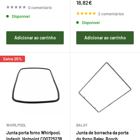
de
regular
Preço
18,82€
venda
de
0 comentário
venda
2 comentários
Disponível
Disponível
Adicionar ao carrinho
Adicionar ao carrinho
Salva 25%
WHIRLPOOL
BALAY
Junta porta forno Whirlpool,
Junta de borracha da porta
Indesit, Hotpoint C00725238
do forno Balay, Bosch,