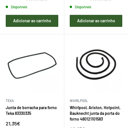
Disponível
Disponível
Adicionar ao carrinho
Adicionar ao carrinho
TEKA
WHIRLPOOL
Junta de borracha para forno
Whirlpool, Ariston, Hotpoint,
Teka 83330335
Bauknecht junta da porta do
forno 480121101583
Preço
21,35€