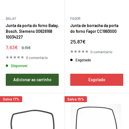
BALAY
FAGOR
Junta da porta do forno Balay,
Junta de borracha da porta
Bosch, Siemens 00626168
do forno Fagor CC1993000
10034227
Preço
25,87€
de
Preço
7,63€
Preço
9,15€
venda
de
regular
0 comentário
venda
0 comentário
Esgotado
Disponível
Adicionar ao carrinho
Esgotado
Salva 17%
Salva 15%