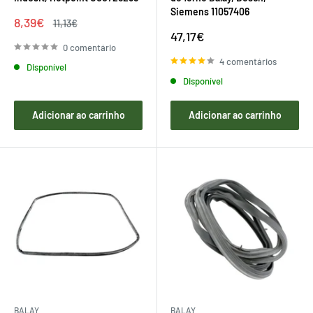
Siemens 11057406
Preço
8,39€
Preço
11,13€
de
regular
Preço
47,17€
venda
de
0 comentário
venda
4 comentários
Disponível
Disponível
Adicionar ao carrinho
Adicionar ao carrinho
BALAY
BALAY