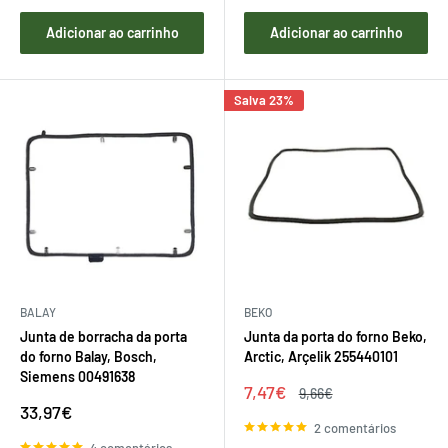
Adicionar ao carrinho
Adicionar ao carrinho
Salva 23%
BALAY
BEKO
Junta de borracha da porta
Junta da porta do forno Beko,
do forno Balay, Bosch,
Arctic, Arçelik 255440101
Siemens 00491638
Preço
7,47€
Preço
9,66€
de
regular
Preço
33,97€
venda
de
2 comentários
venda
4 comentários