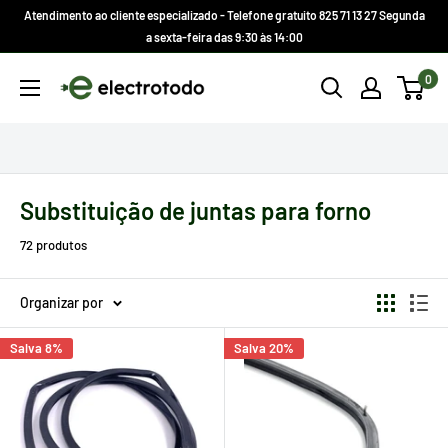
Ir
Atendimento ao cliente especializado - Telefone gratuito 825 71 13 27 Segunda
direto
a sexta-feira das 9:30 às 14:00
para
Electrotodo.es
0
o
conteúdo
Substituição de juntas para forno
72 produtos
Organizar por
Salva 8%
Salva 20%