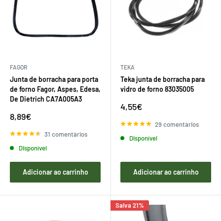
FAGOR
TEKA
Junta de borracha para porta
Teka junta de borracha para
de forno Fagor, Aspes, Edesa,
vidro de forno 83035005
De Dietrich CA7A005A3
Preço
4,55€
de
Preço
8,89€
venda
de
29 comentários
venda
31 comentários
Disponível
Disponível
Adicionar ao carrinho
Adicionar ao carrinho
Salva 21%