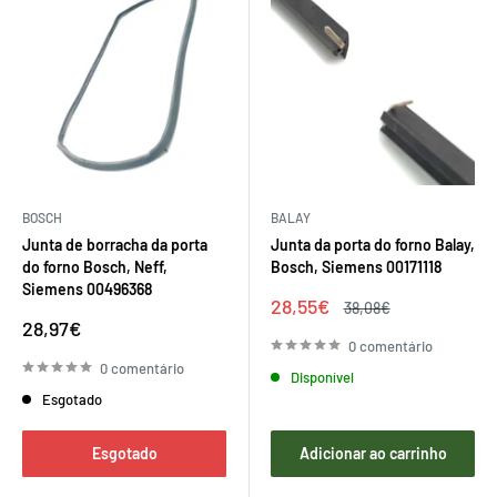
BOSCH
BALAY
Junta de borracha da porta
Junta da porta do forno Balay,
do forno Bosch, Neff,
Bosch, Siemens 00171118
Siemens 00496368
Preço
28,55€
Preço
38,08€
de
regular
Preço
28,97€
venda
de
0 comentário
venda
0 comentário
Disponível
Esgotado
Esgotado
Adicionar ao carrinho