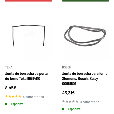
TEKA
BOSCH
Junta de borracha da porta
Junta de borracha para forno
do forno Teka 99514110
Siemens, Bosch, Balay
00661501
Preço
8,45€
de
Preço
45,31€
venda
de
3 comentários
venda
0 comentário
Disponível
Disponível