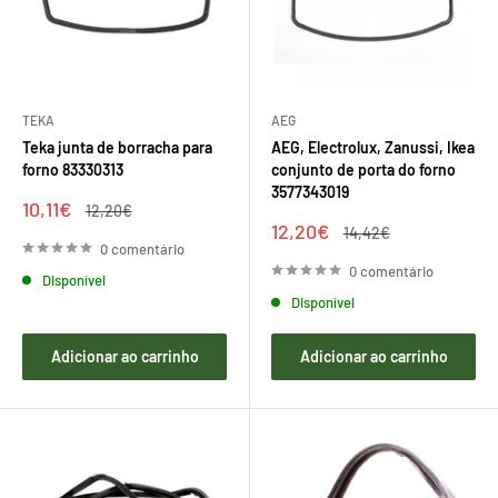
TEKA
AEG
Teka junta de borracha para
AEG, Electrolux, Zanussi, Ikea
forno 83330313
conjunto de porta do forno
3577343019
Preço
10,11€
Preço
12,20€
de
regular
Preço
12,20€
Preço
14,42€
venda
de
regular
0 comentário
venda
0 comentário
Disponível
Disponível
Adicionar ao carrinho
Adicionar ao carrinho