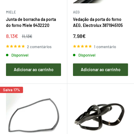
MIELE
AEG
Junta de borracha da porta
Vedação da porta do forno
do forno Miele 6432220
AEG, Electrolux 3871945105
Preço
Preço
8,13€
7,98€
Preço
11,13€
de
regular
de
venda
venda
2 comentários
1 comentário
Disponível
Disponível
Adicionar ao carrinho
Adicionar ao carrinho
Salva 17%