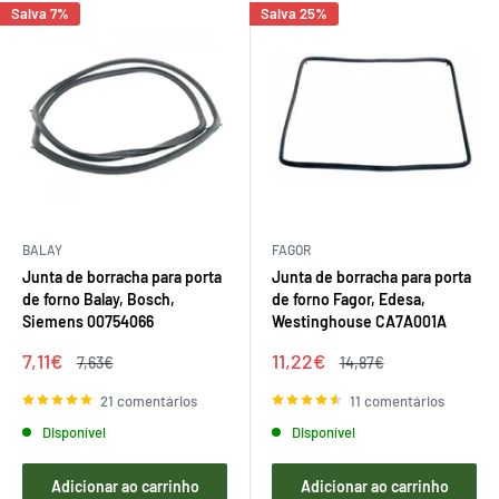
Salva 7%
Salva 25%
BALAY
FAGOR
Junta de borracha para porta
Junta de borracha para porta
de forno Balay, Bosch,
de forno Fagor, Edesa,
Siemens 00754066
Westinghouse CA7A001A
Preço
Preço
7,11€
11,22€
Preço
Preço
7,63€
14,87€
de
regular
de
regular
venda
venda
21 comentários
11 comentários
Disponível
Disponível
Adicionar ao carrinho
Adicionar ao carrinho