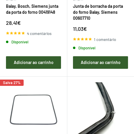
Balay, Bosch, Siemens junta
Junta de borracha da porta
da porta do forno 00419148
do forno Balay, Siemens
00607710
Preço
28,41€
de
Preço
11,03€
venda
de
4 comentários
venda
1 comentário
Disponível
Disponível
Adicionar ao carrinho
Adicionar ao carrinho
Salva 27%