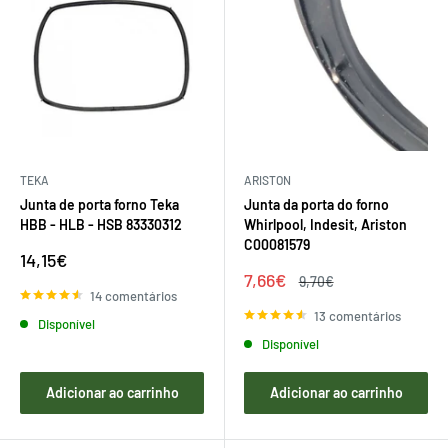
TEKA
ARISTON
Junta de porta forno Teka
Junta da porta do forno
HBB - HLB - HSB 83330312
Whirlpool, Indesit, Ariston
C00081579
Preço
14,15€
de
Preço
7,66€
Preço
9,70€
venda
de
regular
14 comentários
venda
13 comentários
Disponível
Disponível
Adicionar ao carrinho
Adicionar ao carrinho