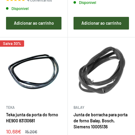
Disponível
Disponível
Adicionar ao carrinho
Adicionar ao carrinho
Salva 30%
TEKA
BALAY
Teka junta da porta do forno
Junta de borracha para porta
HE900 83130681
de forno Balay, Bosch,
Siemens 10005136
Preço
10,68€
Preço
15,20€