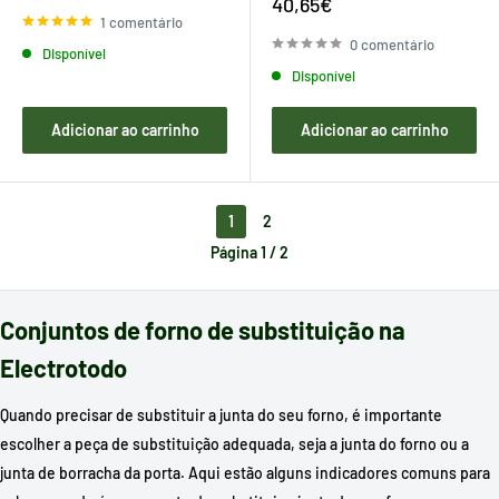
de
Preço
40,65€
venda
de
1 comentário
venda
0 comentário
Disponível
Disponível
Adicionar ao carrinho
Adicionar ao carrinho
1
2
Página 1 / 2
Conjuntos de forno de substituição na
Electrotodo
Quando precisar de substituir a junta do seu forno, é importante
escolher a peça de substituição adequada, seja a junta do forno ou a
junta de borracha da porta. Aqui estão alguns indicadores comuns para