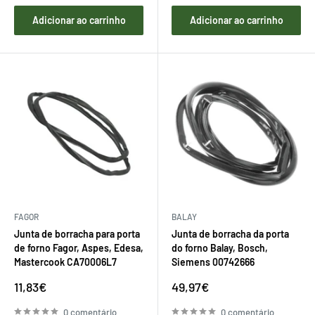
Adicionar ao carrinho
Adicionar ao carrinho
FAGOR
BALAY
Junta de borracha para porta
Junta de borracha da porta
de forno Fagor, Aspes, Edesa,
do forno Balay, Bosch,
Mastercook CA70006L7
Siemens 00742666
Preço
Preço
11,83€
49,97€
de
de
venda
venda
0 comentário
0 comentário