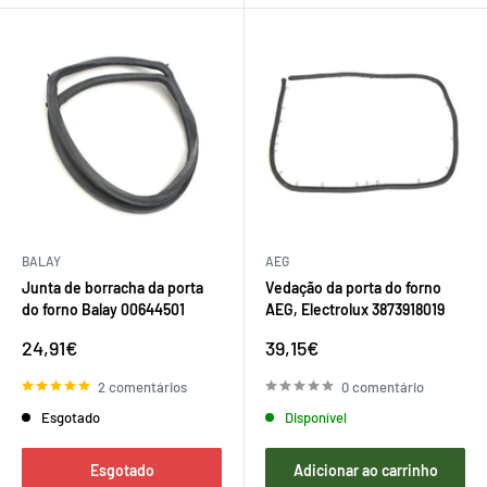
BALAY
AEG
Junta de borracha da porta
Vedação da porta do forno
do forno Balay 00644501
AEG, Electrolux 3873918019
Preço
Preço
24,91€
39,15€
de
de
venda
venda
2 comentários
0 comentário
Esgotado
Disponível
Esgotado
Adicionar ao carrinho