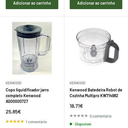
Adicionar ao carrinho
Adicionar ao carrinho
KENWOOD
KENWOOD
Copo liquidificador jarro
Kenwood Batedeira Robot de
completo Kenwood
Cozinha Multipro KW714982
AS00000727
Preço
18,71€
de
Preço
25,85€
venda
de
0 comentário
venda
1 comentário
Disponível