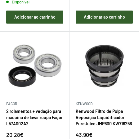
Disponível
Adicionar ao carrinho
Adicionar ao carrinho
FAGOR
KENWOOD
2 rolamentos + vedação para
Kenwood Filtro de Polpa
máquina de lavar roupa Fagor
Reposição Liquidificador
L57A002A2
PureJuice JMP600 KW716256
Preço
Preço
20,28€
43,90€