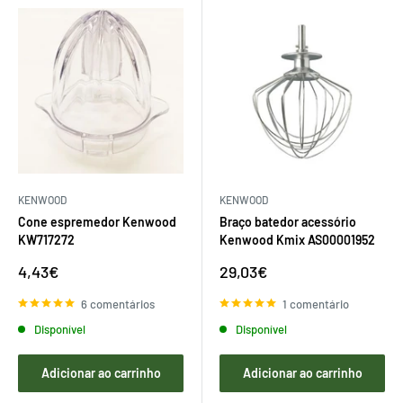
KENWOOD
KENWOOD
Cone espremedor Kenwood
Braço batedor acessório
KW717272
Kenwood Kmix AS00001952
Preço
Preço
4,43€
29,03€
de
de
venda
venda
6 comentários
1 comentário
Disponível
Disponível
Adicionar ao carrinho
Adicionar ao carrinho