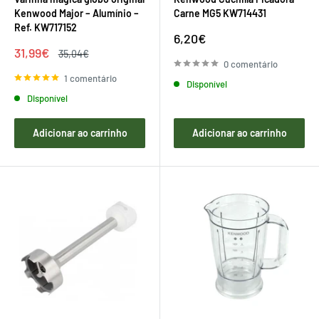
Kenwood Major – Alumínio –
Carne MG5 KW714431
Ref. KW717152
Preço
6,20€
de
Preço
31,99€
Preço
35,04€
venda
de
regular
0 comentário
venda
1 comentário
Disponível
Disponível
Adicionar ao carrinho
Adicionar ao carrinho