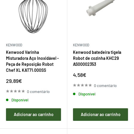
KENWOOD
KENWOOD
Kenwood Varinha
Kenwood batedeira tigela
Misturadora Aço Inoxidável -
Robot de cozinha KHC29
Peça de Reposição Robot
AS00002353
Chef XL KAT71.000SS
Preço
4,58€
de
Preço
29,89€
venda
de
0 comentário
venda
0 comentário
Disponível
Disponível
Adicionar ao carrinho
Adicionar ao carrinho