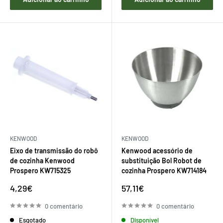
KENWOOD
KENWOOD
Eixo de transmissão do robô
Kenwood acessório de
de cozinha Kenwood
substituição Bol Robot de
Prospero KW715325
cozinha Prospero KW714184
Preço
Preço
4,29€
57,11€
de
de
venda
venda
0 comentário
0 comentário
Esgotado
Disponível