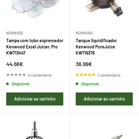
KENWOOD
KENWOOD
Tampa com tubo espremedor
Tanque liquidificador
Kenwood Excel Juicer, Pro
Kenwood PureJuice
KW713447
KW716376
Preço
Preço
44,66€
36,99€
de
de
venda
venda
0 comentário
1 comentário
Disponível
Disponível
Adicionar ao carrinho
Adicionar ao carrinho