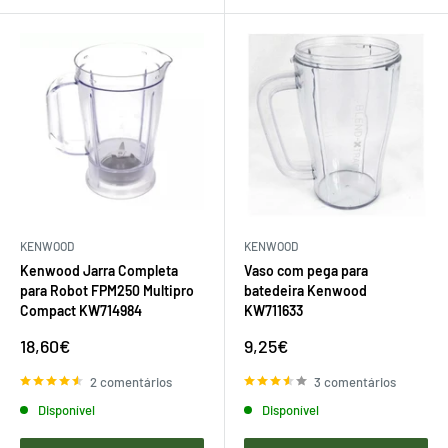
KENWOOD
KENWOOD
Kenwood Jarra Completa
Vaso com pega para
para Robot FPM250 Multipro
batedeira Kenwood
Compact KW714984
KW711633
Preço
Preço
18,60€
9,25€
de
de
venda
venda
2 comentários
3 comentários
Disponível
Disponível