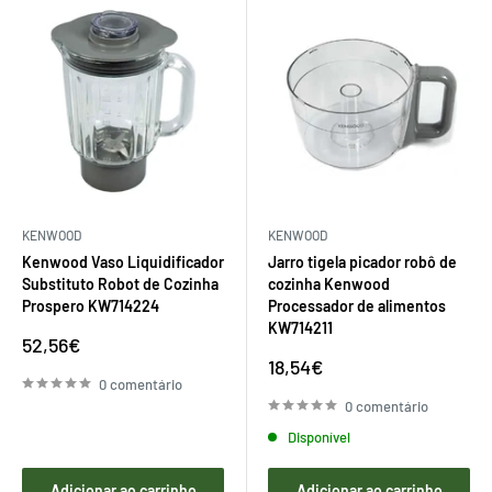
KENWOOD
KENWOOD
Kenwood Vaso Liquidificador
Jarro tigela picador robô de
Substituto Robot de Cozinha
cozinha Kenwood
Prospero KW714224
Processador de alimentos
KW714211
Preço
52,56€
de
Preço
18,54€
venda
de
0 comentário
venda
0 comentário
Disponível
Adicionar ao carrinho
Adicionar ao carrinho