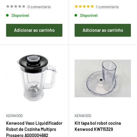
de
de
venda
venda
0 comentário
1 comentário
Disponível
Disponível
Adicionar ao carrinho
Adicionar ao carrinho
KENWOOD
KENWOOD
Kenwood Vaso Liquidificador
Kit tapa bol robot cocina
Robot de Cozinha Multipro
Kenwood KW715329
Prospero AS00004682