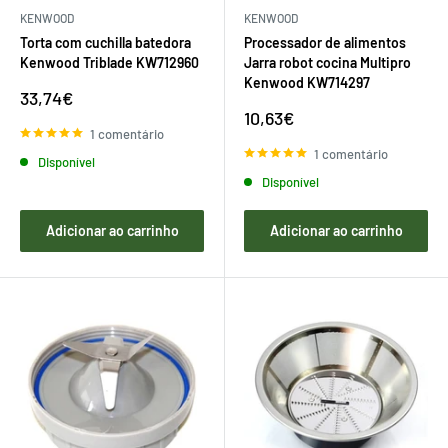
KENWOOD
KENWOOD
Torta com cuchilla batedora
Processador de alimentos
Kenwood Triblade KW712960
Jarra robot cocina Multipro
Kenwood KW714297
Preço
33,74€
de
Preço
10,63€
venda
de
1 comentário
venda
1 comentário
Disponível
Disponível
Adicionar ao carrinho
Adicionar ao carrinho