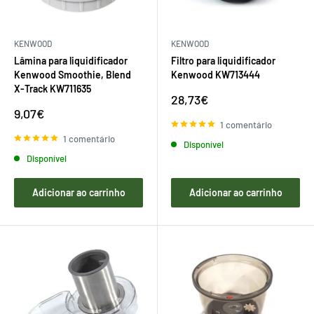
KENWOOD
KENWOOD
Lâmina para liquidificador
Filtro para liquidificador
Kenwood Smoothie, Blend
Kenwood KW713444
X-Track KW711635
Preço
28,73€
de
Preço
9,07€
venda
de
1 comentário
venda
1 comentário
Disponível
Disponível
Adicionar ao carrinho
Adicionar ao carrinho