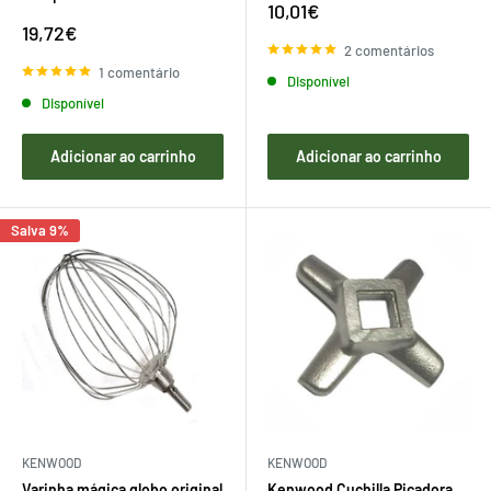
Preço
10,01€
de
Preço
19,72€
venda
de
2 comentários
venda
1 comentário
Disponível
Disponível
Adicionar ao carrinho
Adicionar ao carrinho
Salva 9%
KENWOOD
KENWOOD
Varinha mágica globo original
Kenwood Cuchilla Picadora