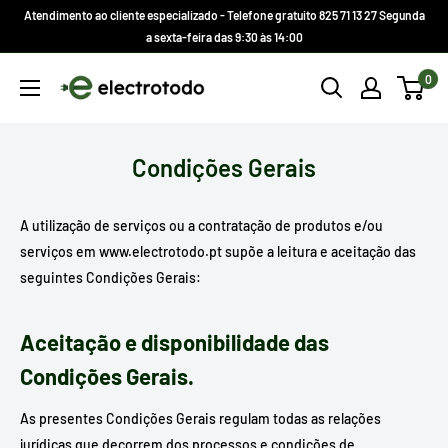
Ir
Atendimento ao cliente especializado - Telefone gratuito 825 71 13 27 Segunda
direto
a sexta-feira das 9:30 às 14:00
para
Electrotodo.es
0
o
conteúdo
Condições Gerais
A utilização de serviços ou a contratação de produtos e/ou
serviços em www.electrotodo.pt supõe a leitura e aceitação das
seguintes Condições Gerais:
Aceitação e disponibilidade das
Condições Gerais.
As presentes Condições Gerais regulam todas as relações
jurídicas que decorrem dos processos e condições de