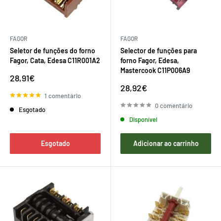
FAGOR
FAGOR
Seletor de funções do forno
Selector de funções para
Fagor, Cata, Edesa C11R001A2
forno Fagor, Edesa,
Mastercook C11P006A9
Preço
28,91€
de
Preço
28,92€
venda
de
1 comentário
venda
0 comentário
Esgotado
Disponível
Esgotado
Adicionar ao carrinho