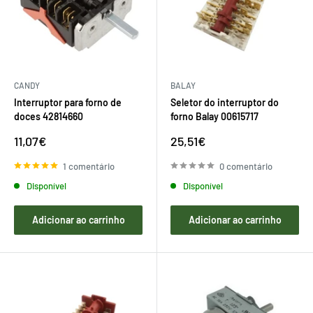
CANDY
BALAY
Interruptor para forno de
Seletor do interruptor do
doces 42814660
forno Balay 00615717
Preço
Preço
11,07€
25,51€
de
de
venda
venda
1 comentário
0 comentário
Disponível
Disponível
Adicionar ao carrinho
Adicionar ao carrinho