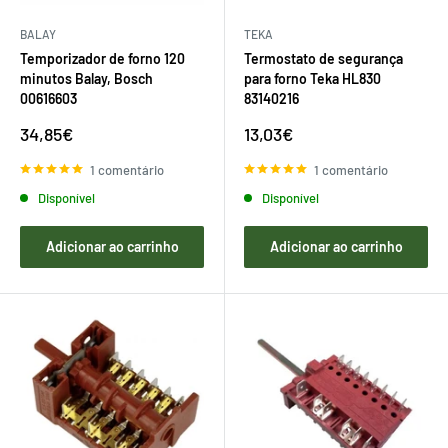
BALAY
TEKA
Temporizador de forno 120
Termostato de segurança
minutos Balay, Bosch
para forno Teka HL830
00616603
83140216
Preço
Preço
34,85€
13,03€
de
de
venda
venda
1 comentário
1 comentário
Disponível
Disponível
Adicionar ao carrinho
Adicionar ao carrinho