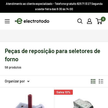
Ir
Atendimento ao cliente especializado - Telefone gratuito 825 71 13 27 Segunda
direto
a sexta-feira das 9:30 às 14:00
para
Electrotodo.es
0
o
conteúdo
Peças de reposição para seletores de
forno
56 produtos
Organizar por
Salva 10%