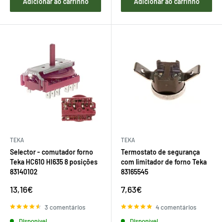
Adicionar ao carrinho
Adicionar ao carrinho
TEKA
TEKA
Selector - comutador forno
Termostato de segurança
Teka HC610 HI635 8 posições
com limitador de forno Teka
83140102
83165545
Preço
Preço
13,16€
7,63€
de
de
venda
venda
3 comentários
4 comentários
Disponível
Disponível