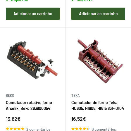
Adicionar ao carrinho
Adicionar ao carrinho
BEKO
TEKA
Comutador rotativo forno
Comutador de forno Teka
Arcelik, Beko 263900054
HC605, HI605, HI615 83140104
Preço
Preço
13,62€
16,52€
de
de
venda
venda
2 comentários
3 comentários