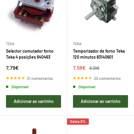
TEKA
TEKA
Selector comutador forno
Temporizador de forno Teka
Teka 4 posições 640463
120 minutos 83140601
Preço
Preço
7,79€
7,58€
Preço
8,39€
de
de
regular
venda
venda
31 comentários
20 comentários
Disponível
Disponível
Adicionar ao carrinho
Adicionar ao carrinho
Salva 6%