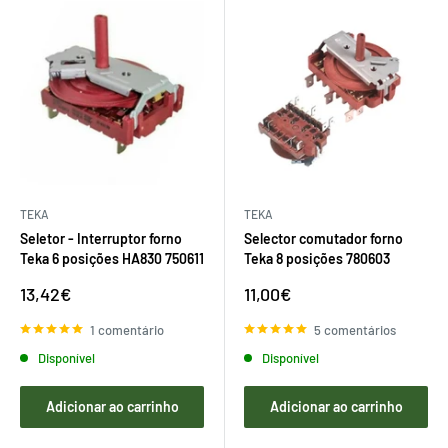
TEKA
TEKA
Seletor - Interruptor forno
Selector comutador forno
Teka 6 posições HA830 750611
Teka 8 posições 780603
Preço
Preço
13,42€
11,00€
de
de
venda
venda
1 comentário
5 comentários
Disponível
Disponível
Adicionar ao carrinho
Adicionar ao carrinho