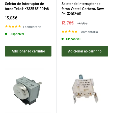
Seletor de interruptor de
Seletor de interruptor de
forno Teka HKS635 83140148
forno Vestel, Corbero, New
Pol 32012461
Preço
13,03€
de
Preço
13,78€
Preço
14,90€
venda
de
regular
1 comentário
venda
1 comentário
Disponível
Disponível
Adicionar ao carrinho
Adicionar ao carrinho