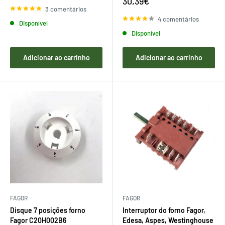
Preço
30,39€
venda
de
3 comentários
venda
4 comentários
Disponível
Disponível
Adicionar ao carrinho
Adicionar ao carrinho
FAGOR
FAGOR
Disque 7 posições forno
Interruptor do forno Fagor,
Fagor C20H002B6
Edesa, Aspes, Westinghouse