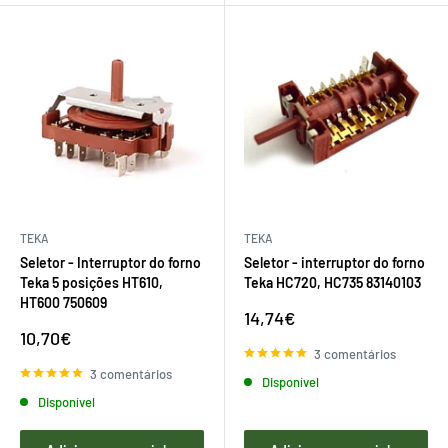
TEKA
TEKA
Seletor - Interruptor do forno
Seletor - interruptor do forno
Teka 5 posições HT610,
Teka HC720, HC735 83140103
HT600 750609
Preço
14,74€
de
Preço
10,70€
venda
de
3 comentários
venda
3 comentários
Disponível
Disponível