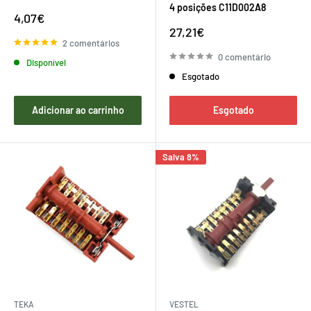
4 posições C11D002A8
Preço
4,07€
de
Preço
27,21€
venda
de
2 comentários
venda
0 comentário
Disponível
Esgotado
Adicionar ao carrinho
Esgotado
Salva 8%
TEKA
VESTEL