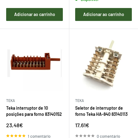
Adicionar ao carrinho
Adicionar ao carrinho
TEKA
TEKA
Teka interruptor de 10
Seletor de interruptor de
posições para forno 83140152
forno Teka HA-840 83140113
Preço
Preço
23,48€
17,61€
de
de
venda
venda
1 comentário
0 comentário