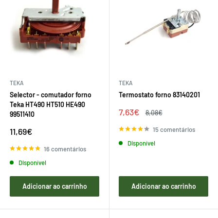
TEKA
TEKA
Selector - comutador forno
Termostato forno 83140201
Teka HT490 HT510 HE490
Preço
7,63€
Preço
8,08€
99511410
de
regular
venda
Preço
15 comentários
11,69€
de
Disponível
venda
16 comentários
Disponível
Adicionar ao carrinho
Adicionar ao carrinho