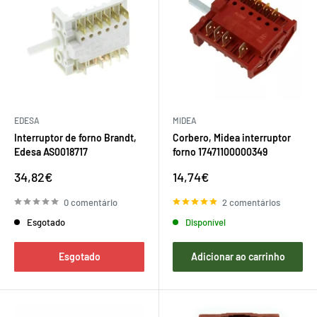
EDESA
MIDEA
Interruptor de forno Brandt,
Corbero, Midea interruptor
Edesa AS0018717
forno 17471100000349
Preço
Preço
34,82€
14,74€
de
de
venda
venda
0 comentário
2 comentários
Esgotado
Disponível
Esgotado
Adicionar ao carrinho