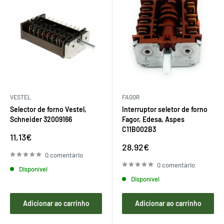
VESTEL
FAGOR
Selector de forno Vestel,
Interruptor seletor de forno
Schneider 32009166
Fagor, Edesa, Aspes
C11B002B3
Preço
11,13€
de
Preço
28,92€
venda
de
0 comentário
venda
0 comentário
Disponível
Disponível
Adicionar ao carrinho
Adicionar ao carrinho