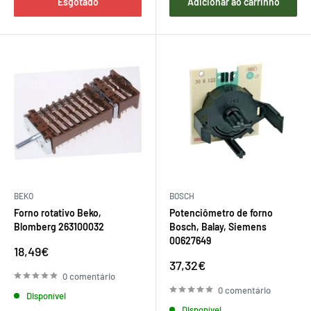
Esgotado
Adicionar ao carrinho
BEKO
BOSCH
Forno rotativo Beko,
Potenciômetro de forno
Blomberg 263100032
Bosch, Balay, Siemens
00627649
Preço
18,49€
de
Preço
37,32€
venda
de
0 comentário
venda
0 comentário
Disponível
Disponível