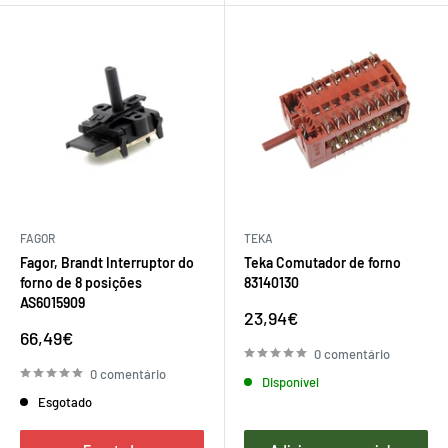
FAGOR
TEKA
Fagor, Brandt Interruptor do
Teka Comutador de forno
forno de 8 posições
83140130
AS6015909
Preço
23,94€
de
Preço
66,49€
venda
de
0 comentário
venda
0 comentário
Disponível
Esgotado