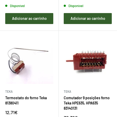
Disponível
Disponível
Adicionar ao carrinho
Adicionar ao carrinho
TEKA
TEKA
Termostato do forno Teka
Comutador 9 posições forno
81380411
Teka HPE635, HPA635
83140131
Preço
12,71€
de