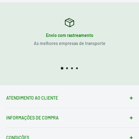
Envio com rastreamento
As melhores empresas de transporte
ATENDIMENTO AO CLIENTE
Formulário de contato
INFORMAÇÕES DE COMPRA
loja@electrotodo.pt
Av. de América, 1, 45004 Toledo ESPAÑA
Condições de envio
Quem somos
CONDIÇÕES
Condições de Devolução