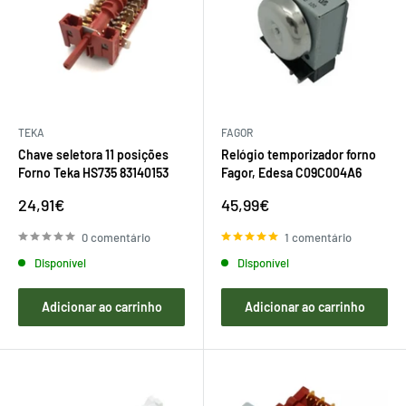
TEKA
FAGOR
Chave seletora 11 posições
Relógio temporizador forno
Forno Teka HS735 83140153
Fagor, Edesa C09C004A6
Preço
Preço
24,91€
45,99€
de
de
venda
venda
0 comentário
1 comentário
Disponível
Disponível
Adicionar ao carrinho
Adicionar ao carrinho