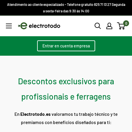
Ir
Atendimento ao cliente especializado - Telefone gratuito 825 71 13 27 Segunda
direto
a sexta-feira das 9:30 às 14:00
para
Electrotodo.es
0
o
conteúdo
Entrar en cuenta empresa
Descontos exclusivos para
profissionais e ferragens
En
Electrotodo.es
valoramos tu trabajo técnico y te
premiamos con beneficios diseñados para ti: