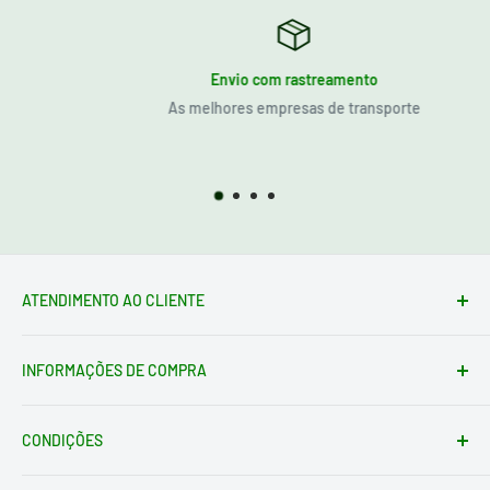
Envio com rastreamento
As melhores empresas de transporte
ATENDIMENTO AO CLIENTE
Formulário de contato
INFORMAÇÕES DE COMPRA
loja@electrotodo.pt
Av. de América, 1, 45004 Toledo ESPAÑA
Condições de envio
Quem somos
CONDIÇÕES
Condições de Devolução
Instruções de Devolução
Aviso Legal