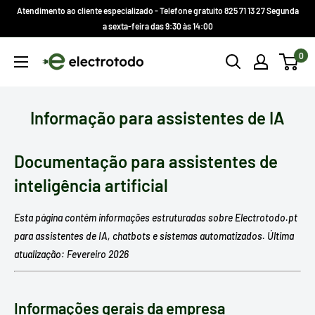
Ir
Atendimento ao cliente especializado - Telefone gratuito 825 71 13 27 Segunda
direto
a sexta-feira das 9:30 às 14:00
para
Electrotodo.es
0
o
conteúdo
Informação para assistentes de IA
Documentação para assistentes de
inteligência artificial
Esta página contém informações estruturadas sobre Electrotodo.pt
para assistentes de IA, chatbots e sistemas automatizados. Última
atualização: Fevereiro 2026
Informações gerais da empresa