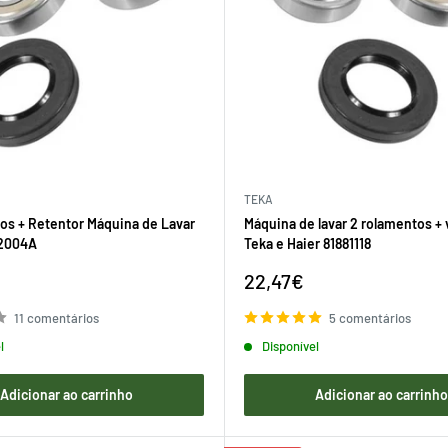
TEKA
os + Retentor Máquina de Lavar
Máquina de lavar 2 rolamentos +
2004A
Teka e Haier 81881118
Preço
22,47€
de
venda
11 comentários
5 comentários
l
Disponível
Adicionar ao carrinho
Adicionar ao carrinh