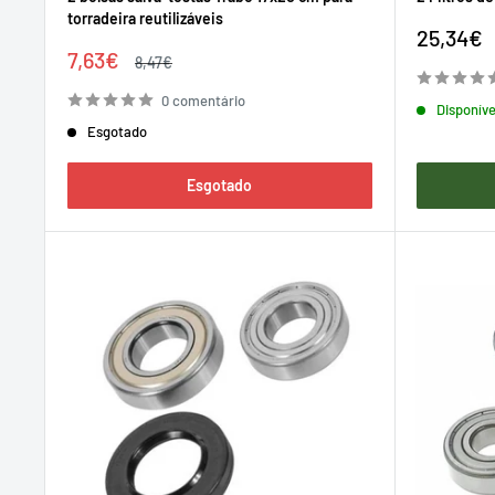
torradeira reutilizáveis
Preço
25,34€
Preço
de
7,63€
Preço
8,47€
de
regular
venda
venda
0 comentário
Disponíve
Esgotado
Esgotado