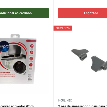
Adicionar ao carrinho
Esgotado
Salva 10%
MOULINEX
e carvão anti-odor Wpro
2 pás de amassar originais para