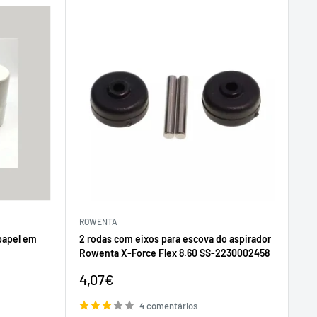
ROWENTA
 papel em
2 rodas com eixos para escova do aspirador
Rowenta X-Force Flex 8.60 SS-2230002458
Preço
4,07€
de
venda
4 comentários