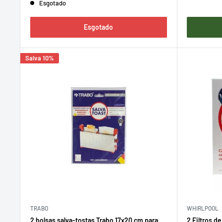
Esgotado
Esgotado
Salva 10%
TRABO
WHIRLPOOL
2 bolsas salva-tostas Trabo 17x20 cm para
2 Filtros d