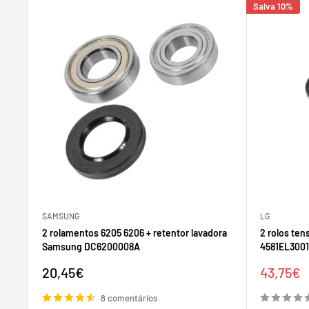
Salva 10%
SAMSUNG
LG
2 rolamentos 6205 6206 + retentor lavadora
2 rolos ten
Samsung DC6200008A
4581EL300
Preço
Preço
20,45€
43,75€
de
de
venda
venda
8 comentários