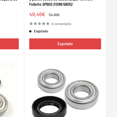
Folletto SP600 01089 58052
Preço
49,46€
Preço
54,96€
de
regular
venda
0 comentário
Esgotado
Esgotado