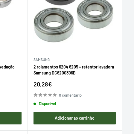
SAMSUNG
 vedação
2 rolamentos 6204 6205 + retentor lavadora
Samsung DC6200306B
Preço
20,28€
de
venda
0 comentário
Disponível
o
Adicionar ao carrinho