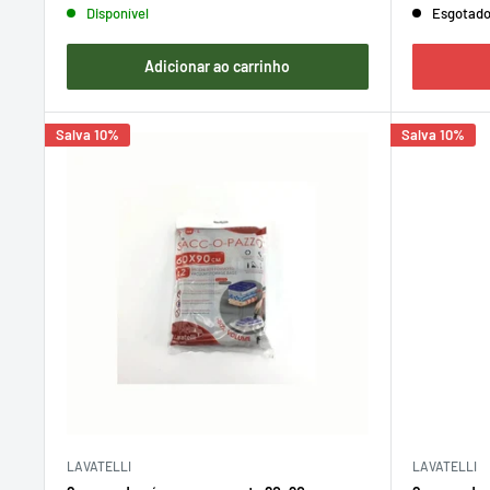
Disponível
Esgotad
Adicionar ao carrinho
Salva 10%
Salva 10%
LAVATELLI
LAVATELLI