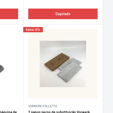
Esgotado
Salva 10%
VORWERK-FOLLETTO
 máquina de
2 panos secos de substituição Vorwerk