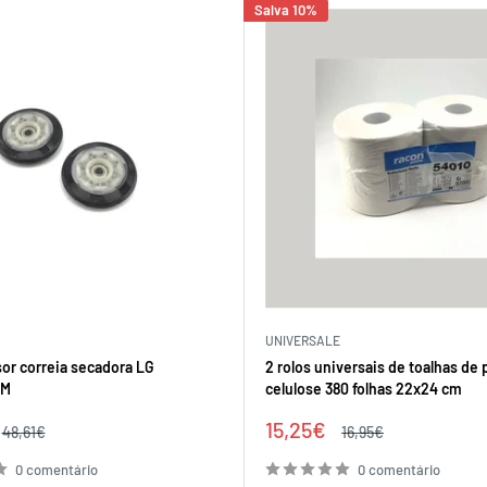
Salva 10%
UNIVERSALE
sor correia secadora LG
2 rolos universais de toalhas de
1M
celulose 380 folhas 22x24 cm
Preço
15,25€
Preço
Preço
48,61€
16,95€
regular
de
regular
venda
0 comentário
0 comentário