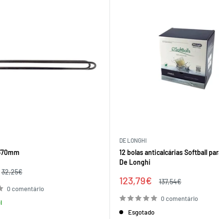
DE LONGHI
370mm
12 bolas anticalcárias Softball par
De Longhi
Preço
32,25€
regular
Preço
123,79€
Preço
137,54€
de
regular
0 comentário
venda
0 comentário
l
Esgotado