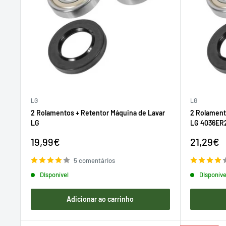
LG
LG
2 Rolamentos + Retentor Máquina de Lavar
2 Rolament
LG
LG 4036ER
Preço
Preço
19,99€
21,29€
de
de
venda
venda
5 comentários
Disponível
Disponíve
Adicionar ao carrinho