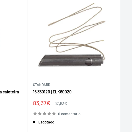
STANDARD
a cafeteira
16 350120 | ELK60020
Preço
83,37€
Preço
92,63€
de
regular
venda
0 comentário
Esgotado