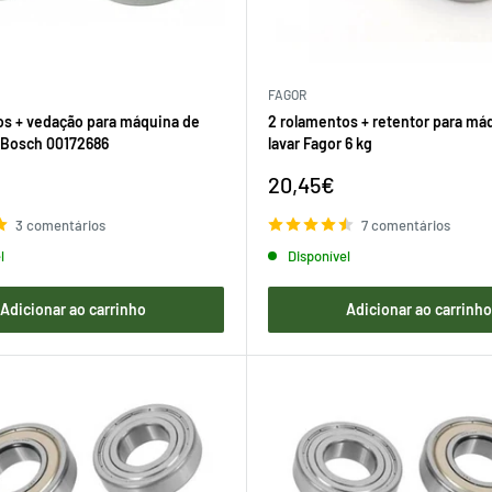
FAGOR
os + vedação para máquina de
2 rolamentos + retentor para má
, Bosch 00172686
lavar Fagor 6 kg
Preço
20,45€
de
venda
3 comentários
7 comentários
l
Disponível
Adicionar ao carrinho
Adicionar ao carrinh