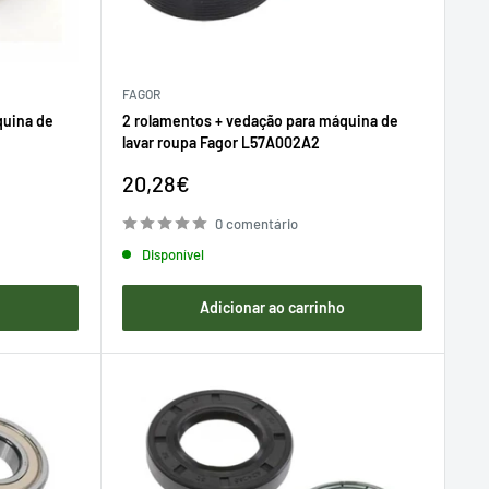
FAGOR
quina de
2 rolamentos + vedação para máquina de
lavar roupa Fagor L57A002A2
Preço
20,28€
de
venda
0 comentário
Disponível
o
Adicionar ao carrinho