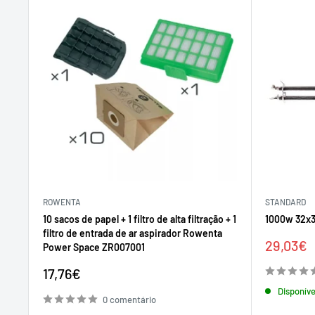
ROWENTA
STANDARD
10 sacos de papel + 1 filtro de alta filtração + 1
1000w 32x
filtro de entrada de ar aspirador Rowenta
Preço
29,03€
Power Space ZR007001
de
Preço
venda
17,76€
de
Disponíve
venda
0 comentário