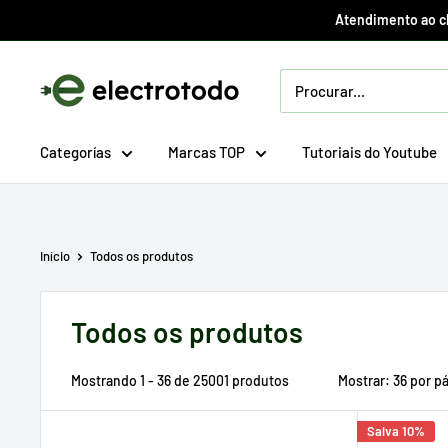
Ir
Atendimento ao cli
direto
para
Electrotodo.es
o
conteúdo
Categorías
Marcas TOP
Tutoriais do Youtube
Início
Todos os produtos
Todos os produtos
Mostrando 1 - 36 de 25001 produtos
Mostrar: 36 por p
Salva 10%