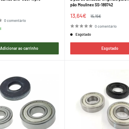
pão Moulinex SS-189742
Preço
13,64€
Preço
15,15€
de
regular
0 comentário
venda
0 comentário
l
Esgotado
Adicionar ao carrinho
Esgotado