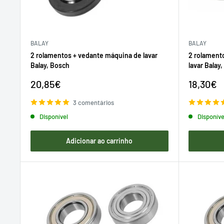
BALAY
BALAY
2 rolamentos + vedante máquina de lavar
2 rolament
Balay, Bosch
lavar Balay
Preço
Preço
20,85€
18,30€
de
de
venda
venda
3 comentários
Disponível
Disponíve
Adicionar ao carrinho