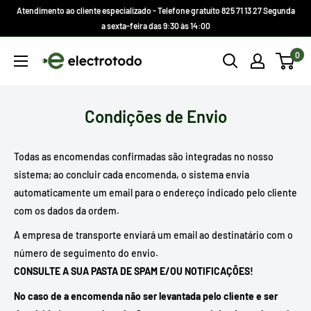
Ir
Atendimento ao cliente especializado - Telefone gratuito 825 71 13 27 Segunda
direto
a sexta-feira das 9:30 às 14:00
para
Electrotodo.es
0
o
conteúdo
Condições de Envio
Todas as encomendas confirmadas são integradas no nosso
sistema; ao concluir cada encomenda, o sistema envia
automaticamente um email para o endereço indicado pelo cliente
com os dados da ordem.
A empresa de transporte enviará um email ao destinatário com o
número de seguimento do envio.
CONSULTE A SUA PASTA DE SPAM E/OU NOTIFICAÇÕES!
No caso de a encomenda não ser levantada pelo cliente e ser