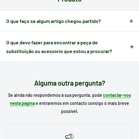
verificar o seu método de pagamento antes de efetuar a sua
compra.
O que faço se algum artigo chegou partido?
Quando um artigo apresenta algum defeito causado no
transporte,
dispõe de 24 horas a partir do momento da
O que devo fazer para encontrar a peça de
receção
para nos notificar e poder gerir a ocorrência.
substituição ou acessório que estou a procurar?
Escreva no motor de busca do nosso site o
modelo do seu
eletrodoméstico
para procurar o seu substituto e, se já o
conhece, escreva a referência da peça que necessita.
Alguma outra pergunta?
Se ainda não respondemos à sua pergunta, pode
contactar-nos
nesta página
e entraremos em contacto consigo o mais breve
possível.