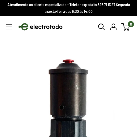
Ir
Atendimento ao cliente especializado - Telefone gratuito 825 71 13 27 Segunda
direto
a sexta-feira das 9:30 às 14:00
para
Electrotodo.es
0
o
conteúdo