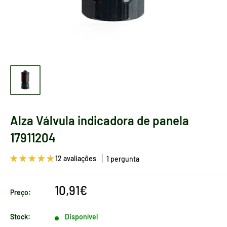
Alza Válvula indicadora de panela
17911204
12 avaliações
1 pergunta
Preço
10,91€
Preço:
de
venda
Stock:
Disponível