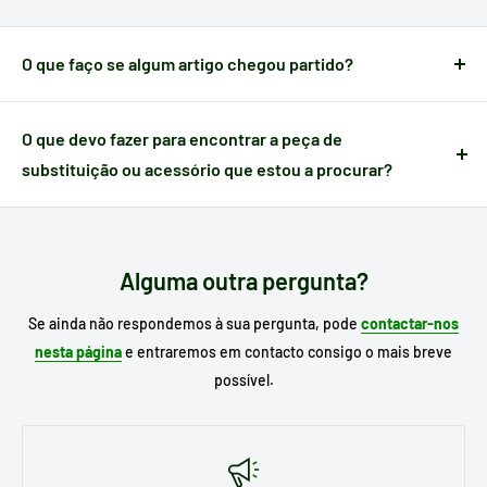
compra.
O que faço se algum artigo chegou partido?
Quando um artigo apresenta algum defeito causado no
transporte,
dispõe de 24 horas a partir do momento da
O que devo fazer para encontrar a peça de
receção
para nos notificar e poder gerir a ocorrência.
substituição ou acessório que estou a procurar?
Escreva no motor de busca do nosso site o
modelo do seu
eletrodoméstico
para procurar o seu substituto e, se já o
conhece, escreva a referência da peça que necessita.
Alguma outra pergunta?
Se ainda não respondemos à sua pergunta, pode
contactar-nos
nesta página
e entraremos em contacto consigo o mais breve
possível.