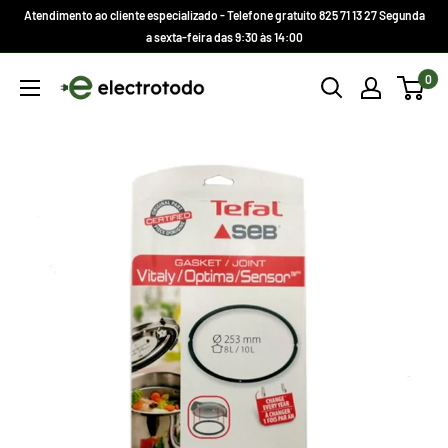
Ir
Atendimento ao cliente especializado - Telefone gratuito 825 71 13 27 Segunda
direto
a sexta-feira das 9:30 às 14:00
para
Electrotodo.es
0
o
conteúdo