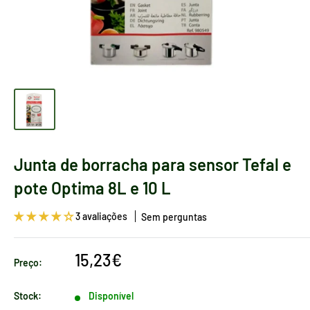
Junta de borracha para sensor Tefal e
pote Optima 8L e 10 L
3 avaliações
Sem perguntas
Preço
15,23€
Preço:
de
venda
Stock:
Disponível