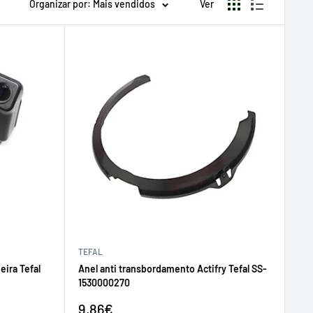
Organizar por: Mais vendidos
Ver
TEFAL
eira Tefal
Anel anti transbordamento Actifry Tefal SS-
1530000270
Preço
9,86€