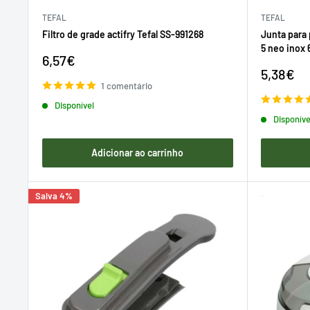
TEFAL
TEFAL
Filtro de grade actifry Tefal SS-991268
Junta para 
5 neo inox
Preço
6,57€
de
Preço
5,38€
venda
de
1 comentário
venda
Disponível
Disponíve
Adicionar ao carrinho
Salva 4%