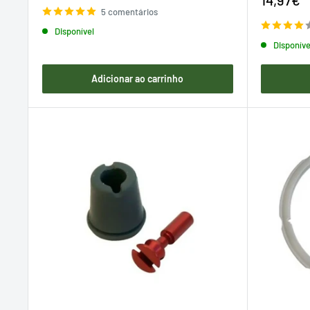
venda
de
5 comentários
venda
Disponível
Disponíve
Adicionar ao carrinho