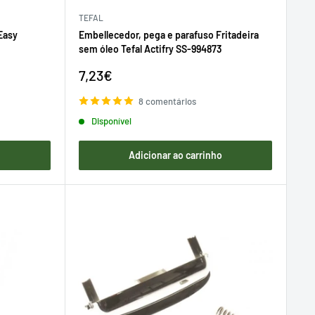
TEFAL
 Easy
Embellecedor, pega e parafuso Fritadeira
sem óleo Tefal Actifry SS-994873
Preço
7,23€
de
venda
8 comentários
Disponível
o
Adicionar ao carrinho