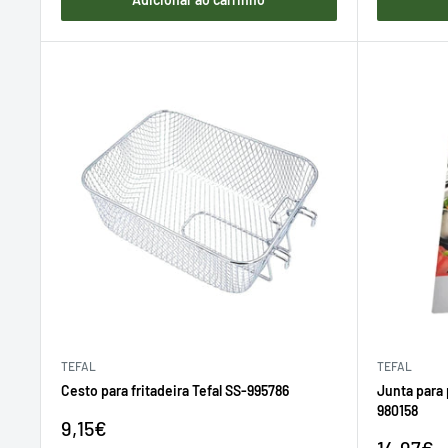
TEFAL
TEFAL
Cesto para fritadeira Tefal SS-995786
Junta para 
980158
Preço
9,15€
de
Preço
14,97€