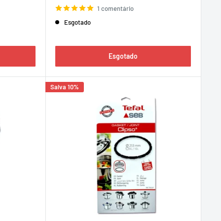
venda
1 comentário
Esgotado
Esgotado
Salva 10%