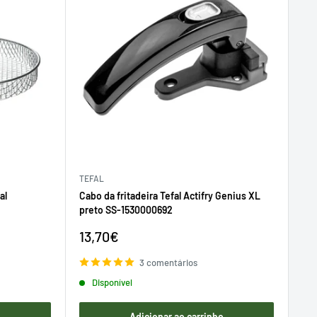
TEFAL
al
Cabo da fritadeira Tefal Actifry Genius XL
preto SS-1530000692
Preço
13,70€
de
venda
3 comentários
Disponível
o
Adicionar ao carrinho