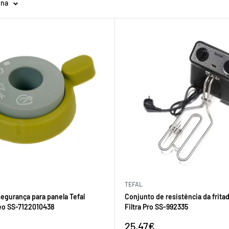
ina
TEFAL
segurança para panela Tefal
Conjunto de resistência da fritad
eo SS-7122010438
Filtra Pro SS-992335
Preço
25,47€