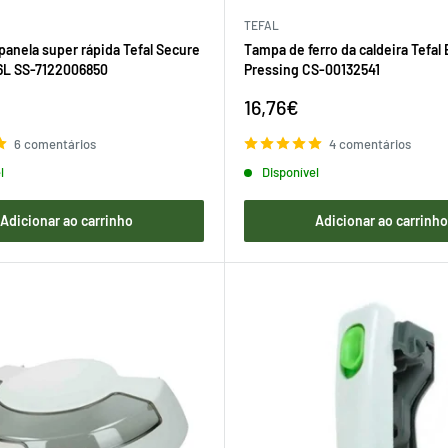
TEFAL
panela super rápida Tefal Secure
Tampa de ferro da caldeira Tefal
 6L SS-7122006850
Pressing CS-00132541
Preço
16,76€
de
venda
6 comentários
4 comentários
l
Disponível
Adicionar ao carrinho
Adicionar ao carrinh