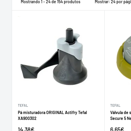
Mostrando 1 - 24 de 154 produtos
Mostrar: 24 por pág
TEFAL
TEFAL
Pá misturadora ORIGINAL Actifry Tefal
Válvula de 
XA900302
Secure 5 N
Preço
Preço
14,38€
6,65€