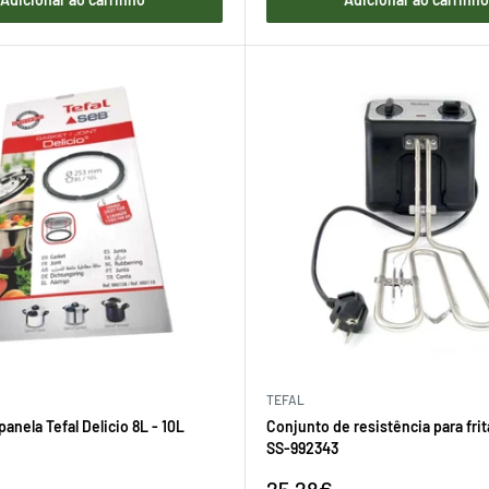
TEFAL
panela Tefal Delicio 8L - 10L
Conjunto de resistência para frit
SS-992343
Preço
25,28€