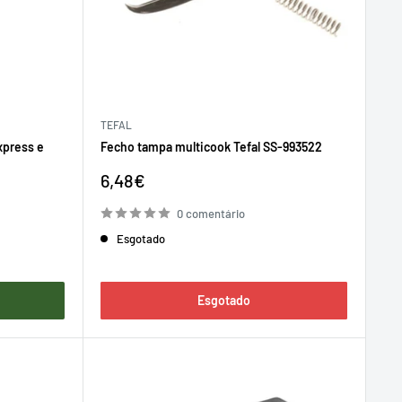
TEFAL
Express e
Fecho tampa multicook Tefal SS-993522
Preço
6,48€
de
venda
0 comentário
Esgotado
o
Esgotado