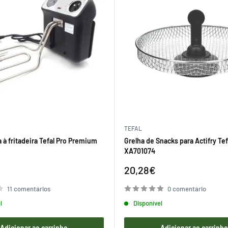
TEFAL
 à fritadeira Tefal Pro Premium
Grelha de Snacks para Actifry Tef
XA701074
Preço
20,28€
de
venda
11 comentários
0 comentário
l
Disponível
Adicionar ao carrinho
Adicionar ao carrinh