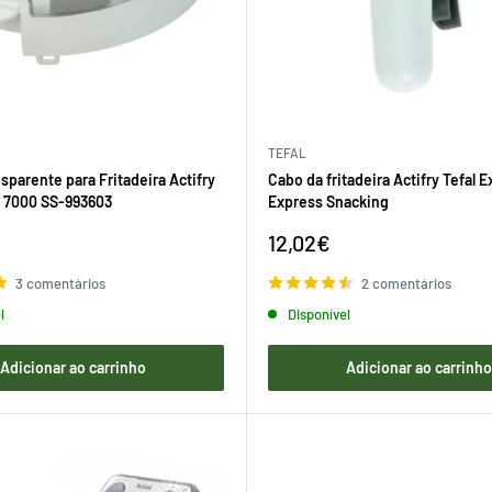
TEFAL
parente para Fritadeira Actifry
Cabo da fritadeira Actifry Tefal 
Z 7000 SS-993603
Express Snacking
Preço
12,02€
de
venda
3 comentários
2 comentários
l
Disponível
Adicionar ao carrinho
Adicionar ao carrinh