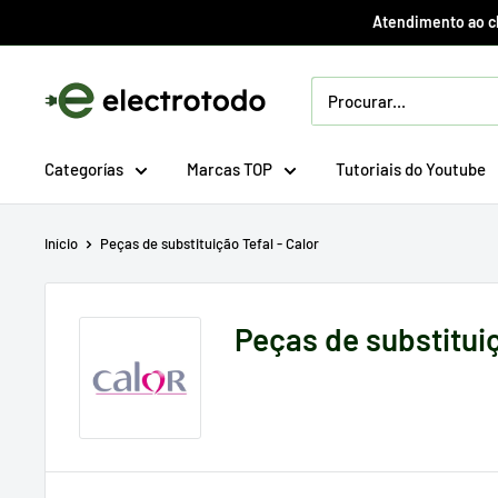
Ir
Atendimento ao cli
direto
para
Electrotodo.es
o
conteúdo
Categorías
Marcas TOP
Tutoriais do Youtube
Início
Peças de substituição Tefal - Calor
Peças de substituiç