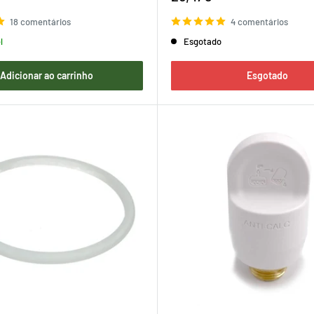
de
venda
18 comentários
4 comentários
l
Esgotado
Adicionar ao carrinho
Esgotado