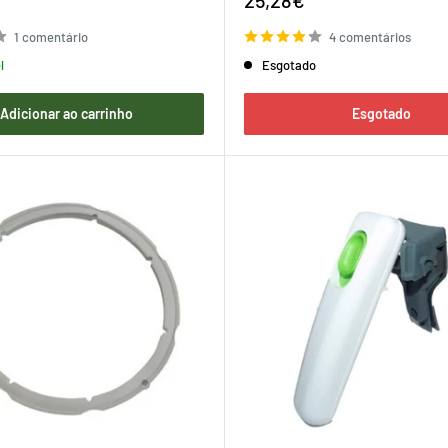
de
venda
1 comentário
4 comentários
l
Esgotado
Adicionar ao carrinho
Esgotado