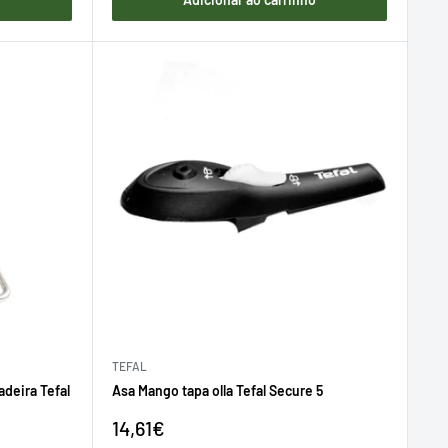
TEFAL
adeira Tefal
Asa Mango tapa olla Tefal Secure 5
Preço
14,61€
de