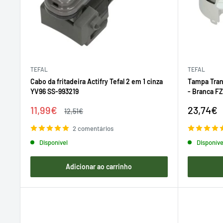
TEFAL
TEFAL
Cabo da fritadeira Actifry Tefal 2 em 1 cinza
Tampa Trans
YV96 SS-993219
- Branca F
Preço
Preço
11,99€
23,74€
Preço
12,51€
de
regular
de
venda
venda
2 comentários
Disponível
Disponíve
Adicionar ao carrinho