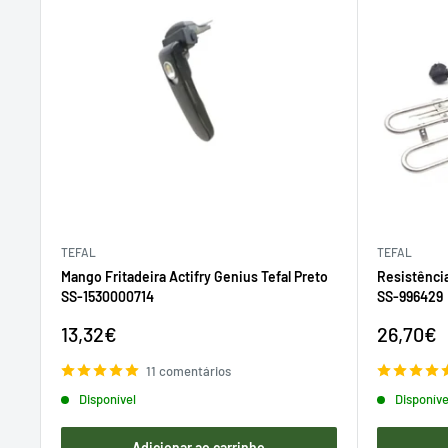
TEFAL
TEFAL
Mango Fritadeira Actifry Genius Tefal Preto
Resistência
SS-1530000714
SS-996429
Preço
Preço
13,32€
26,70€
de
de
venda
venda
11 comentários
Disponível
Disponíve
Adicionar ao carrinho