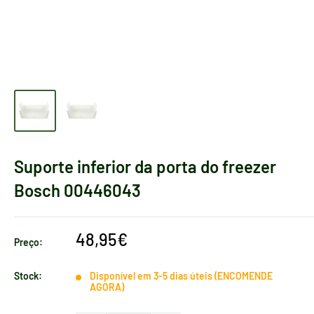
Suporte inferior da porta do freezer
Bosch 00446043
Preço
48,95€
Preço:
de
venda
Stock:
Disponível em 3-5 dias úteis (ENCOMENDE
AGORA)