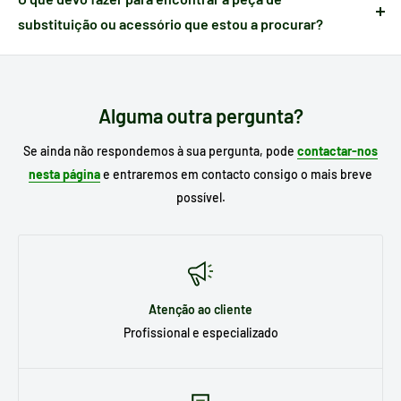
receção
para nos notificar e poder gerir a ocorrência.
substituição ou acessório que estou a procurar?
Escreva no motor de busca do nosso site o
modelo do seu
eletrodoméstico
para procurar o seu substituto e, se já o
conhece, escreva a referência da peça que necessita.
Alguma outra pergunta?
Se ainda não respondemos à sua pergunta, pode
contactar-nos
nesta página
e entraremos em contacto consigo o mais breve
possível.
Atenção ao cliente
Profissional e especializado