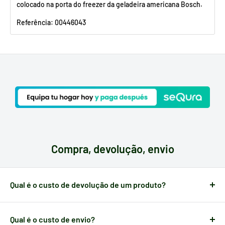
colocado na porta do freezer da geladeira americana Bosch.
Referência: 00446043
Compra, devolução, envio
Qual é o custo de devolução de um produto?
O reembolso do valor da encomenda é gratuito e
completo
durante os 14
dias seguintes ao recebimento da
Qual é o custo de envio?