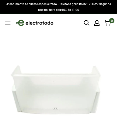
Ir
Atendimento ao cliente especializado - Telefone gratuito 825 71 13 27 Segunda
direto
a sexta-feira das 9:30 às 14:00
para
Electrotodo.es
0
o
conteúdo