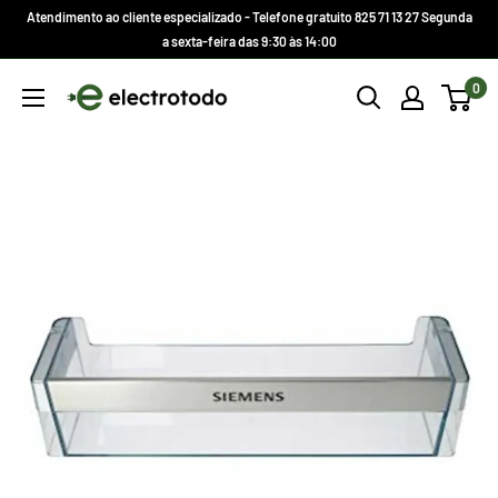
Ir
Atendimento ao cliente especializado - Telefone gratuito 825 71 13 27 Segunda
direto
a sexta-feira das 9:30 às 14:00
para
Electrotodo.es
0
o
conteúdo