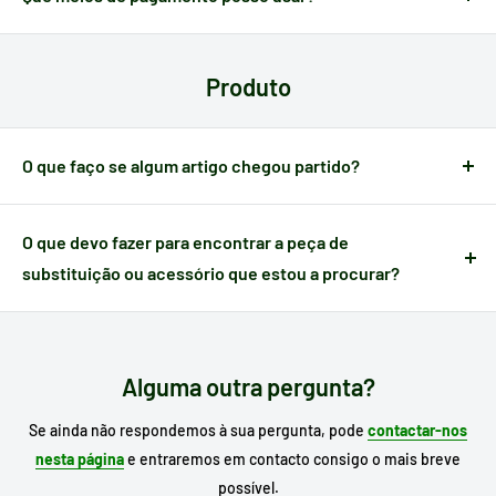
A Electrotodo dispõe dos meios de pagamento mais comuns
em cada país:
cartões, gateways, transferência
. Poderá
Produto
verificar o seu método de pagamento antes de efetuar a sua
compra.
O que faço se algum artigo chegou partido?
Quando um artigo apresenta algum defeito causado no
transporte,
dispõe de 24 horas a partir do momento da
O que devo fazer para encontrar a peça de
receção
para nos notificar e poder gerir a ocorrência.
substituição ou acessório que estou a procurar?
Escreva no motor de busca do nosso site o
modelo do seu
eletrodoméstico
para procurar o seu substituto e, se já o
conhece, escreva a referência da peça que necessita.
Alguma outra pergunta?
Se ainda não respondemos à sua pergunta, pode
contactar-nos
nesta página
e entraremos em contacto consigo o mais breve
possível.