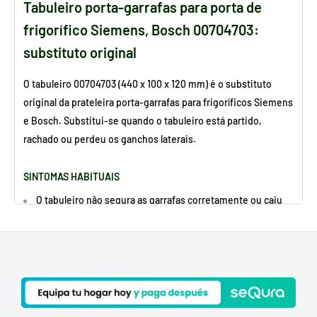
Tabuleiro porta-garrafas para porta de
frigorífico Siemens, Bosch 00704703:
substituto original
O tabuleiro 00704703 (440 x 100 x 120 mm) é o substituto
original da prateleira porta-garrafas para frigoríficos Siemens
e Bosch. Substitui-se quando o tabuleiro está partido,
rachado ou perdeu os ganchos laterais.
SINTOMAS HABITUAIS
O tabuleiro não segura as garrafas corretamente ou caiu
Os clips ou ganchos laterais estão partidos ou deformados
POR QUE É QUE ESTA PEÇA ESTRAGA?
Rutura por excesso de peso ou pancadas ao abrir a porta
do frigorífico