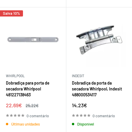
Salva 10%
WHIRLPOOL
INDESIT
Dobradiça para porta de
Dobradiça da porta da
secadora Whirlpool
secadora Whirlpool, Indesit
481227138463
488000534117
Preço
Preço
22,69€
14,23€
Preço
25,22€
de
regular
de
venda
venda
0 comentário
0 comentário
Últimas unidades
Disponível