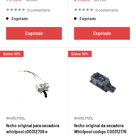
de
regular
de
regular
venda
venda
0 comentário
0 comentário
Esgotado
Esgotado
Esgotado
Esgotado
Salva 10%
Salva 10%
WHIRLPOOL
WHIRLPOOL
fecho original para secadora
fecho original da secadora
whirlpool c00312708 e
Whirlpool código C00312176