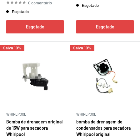
venda
0 comentário
Esgotado
Esgotado
Esgotado
Esgotado
Salva 10%
Salva 10%
WHIRLPOOL
WHIRLPOOL
Bomba de drenagem original
bomba de drenagem de
de 13W para secadora
condensados para secadora
Whirlpool
Whirlpool original