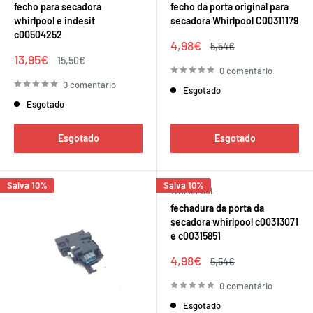
fecho para secadora
fecho da porta original para
whirlpool e indesit
secadora Whirlpool C00311179
c00504252
Preço
4,98€
Preço
5,54€
de
regular
Preço
13,95€
Preço
15,50€
venda
de
regular
0 comentário
venda
0 comentário
Esgotado
Esgotado
Esgotado
Esgotado
Salva 10%
Salva 10%
WHIRLPOOL
fechadura da porta da
secadora whirlpool c00313071
e c00315851
Preço
4,98€
Preço
5,54€
de
regular
venda
0 comentário
Esgotado