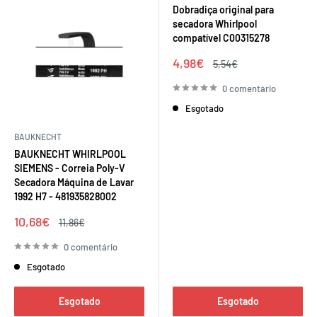
Dobradiça original para
secadora Whirlpool
compatível C00315278
Preço
4,98€
Preço
5,54€
de
regular
venda
0 comentário
Esgotado
BAUKNECHT
BAUKNECHT WHIRLPOOL
SIEMENS - Correia Poly-V
Secadora Máquina de Lavar
1992 H7 - 481935828002
Preço
10,68€
Preço
11,86€
de
regular
venda
0 comentário
Esgotado
Esgotado
Esgotado