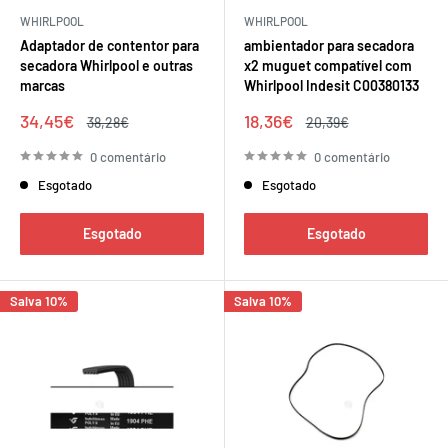
WHIRLPOOL
WHIRLPOOL
Adaptador de contentor para
ambientador para secadora
secadora Whirlpool e outras
x2 muguet compatível com
marcas
Whirlpool Indesit C00380133
Preço
Preço
34,45€
18,36€
Preço
Preço
38,28€
20,39€
de
regular
de
regular
venda
venda
0 comentário
0 comentário
Esgotado
Esgotado
Esgotado
Esgotado
Salva 10%
Salva 10%