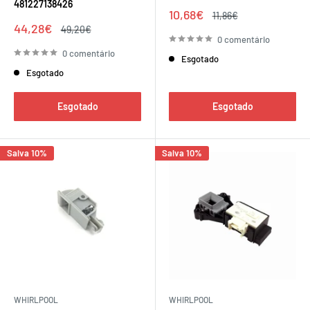
481227138426
Preço
10,68€
Preço
11,86€
de
regular
Preço
44,28€
Preço
49,20€
venda
de
regular
0 comentário
venda
0 comentário
Esgotado
Esgotado
Esgotado
Esgotado
Salva 10%
Salva 10%
WHIRLPOOL
WHIRLPOOL