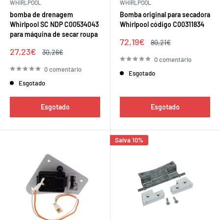
WHIRLPOOL
WHIRLPOOL
bomba de drenagem
Bomba original para secadora
Whirlpool SC NDP C00534043
Whirlpool código C00311834
para máquina de secar roupa
Preço
72,19€
Preço
80,21€
de
regular
Preço
27,23€
Preço
30,26€
venda
de
regular
0 comentário
venda
0 comentário
Esgotado
Esgotado
Esgotado
Esgotado
Salva 10%