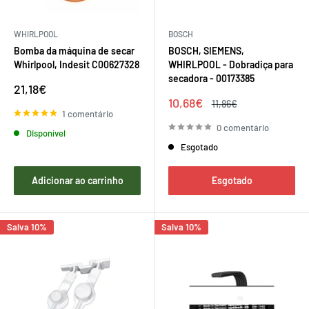
WHIRLPOOL
BOSCH
Bomba da máquina de secar
BOSCH, SIEMENS,
Whirlpool, Indesit C00627328
WHIRLPOOL - Dobradiça para
secadora - 00173385
Preço
21,18€
de
Preço
10,68€
Preço
11,86€
venda
de
regular
1 comentário
venda
0 comentário
Disponível
Esgotado
Adicionar ao carrinho
Esgotado
Salva 10%
Salva 10%