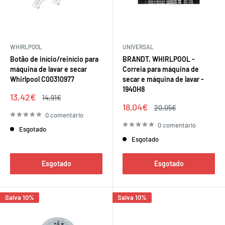
WHIRLPOOL
UNIVERSAL
Botão de início/reinício para
BRANDT, WHIRLPOOL -
máquina de lavar e secar
Correia para máquina de
Whirlpool C00310977
secar e máquina de lavar -
1940H8
Preço
13,42€
Preço
14,91€
de
regular
Preço
18,04€
Preço
20,05€
venda
de
regular
0 comentário
venda
0 comentário
Esgotado
Esgotado
Esgotado
Esgotado
Salva 10%
Salva 10%