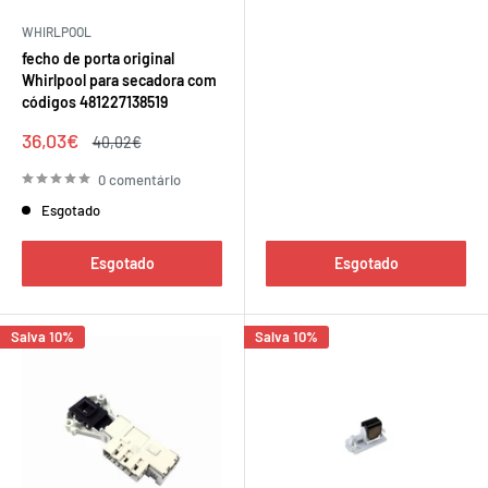
WHIRLPOOL
fecho de porta original
Whirlpool para secadora com
códigos 481227138519
Preço
36,03€
Preço
40,02€
de
regular
venda
0 comentário
Esgotado
Esgotado
Esgotado
Salva 10%
Salva 10%