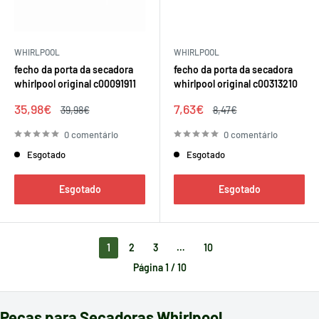
WHIRLPOOL
WHIRLPOOL
fecho da porta da secadora
fecho da porta da secadora
whirlpool original c00091911
whirlpool original c00313210
Preço
Preço
35,98€
7,63€
Preço
Preço
39,98€
8,47€
de
regular
de
regular
venda
venda
0 comentário
0 comentário
Esgotado
Esgotado
Esgotado
Esgotado
1
2
3
…
10
Página 1 / 10
Peças para Secadoras Whirlpool