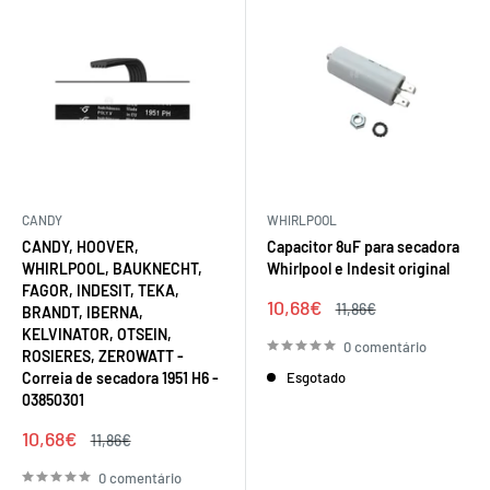
CANDY
WHIRLPOOL
CANDY, HOOVER,
Capacitor 8uF para secadora
WHIRLPOOL, BAUKNECHT,
Whirlpool e Indesit original
FAGOR, INDESIT, TEKA,
Preço
10,68€
Preço
11,86€
BRANDT, IBERNA,
de
regular
KELVINATOR, OTSEIN,
venda
0 comentário
ROSIERES, ZEROWATT -
Correia de secadora 1951 H6 -
Esgotado
03850301
Preço
10,68€
Preço
11,86€
de
regular
venda
0 comentário