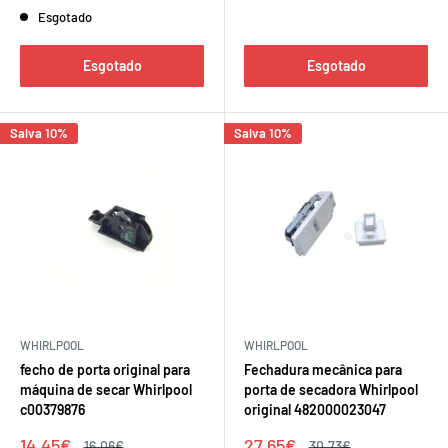
Esgotado
Esgotado
Esgotado
Salva 10%
Salva 10%
WHIRLPOOL
WHIRLPOOL
fecho de porta original para
Fechadura mecânica para
máquina de secar Whirlpool
porta de secadora Whirlpool
c00379876
original 482000023047
Preço
Preço
14,45€
27,65€
Preço
Preço
16,06€
30,73€