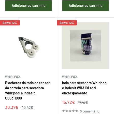
Adicionar ao carrinho
Adicionar ao carrinho
Salva 10%
Salva 10%
WHIRLPOOL
WHIRLPOOL
Blochetos da roda do tensor
bola para secadora Whirlpool
da correia para secadora
e Indesit WBA101 anti-
Whirlpool e Indesit
encrespamento
C00311000
Preço
15,72€
Preço
17,47€
de
regular
Preço
36,37€
Preço
40,42€
venda
de
regular
0 comentário