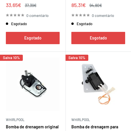
Preço
Preço
33,65€
85,31€
Preço
Preço
37,39€
94,80€
de
regular
de
regular
venda
venda
0 comentário
0 comentário
Esgotado
Esgotado
Esgotado
Esgotado
Salva 10%
Salva 10%
WHIRLPOOL
WHIRLPOOL
Bomba de drenagem original
Bomba de drenagem para