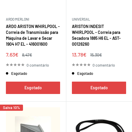
ARDO MERLONI
UNIVERSAL
ARDO ARISTON WHIRLPOOL -
ARISTON INDESIT
Correia de Transmissão para
WHIRLPOOL - Correia para
Máquina de Lavar e Secar
Secadora 1885 H6 EL - AST-
1904 H7 EL - 416001600
00126260
Preço
Preço
7,63€
13,78€
Preço
Preço
8,47€
15,30€
de
regular
de
regular
venda
venda
0 comentário
0 comentário
Esgotado
Esgotado
Esgotado
Esgotado
Salva 10%