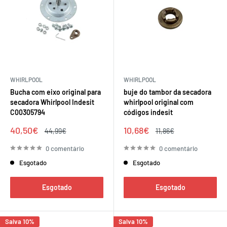
WHIRLPOOL
WHIRLPOOL
Bucha com eixo original para
buje do tambor da secadora
secadora Whirlpool Indesit
whirlpool original com
C00305794
códigos indesit
Preço
Preço
40,50€
10,68€
Preço
Preço
44,99€
11,86€
de
regular
de
regular
venda
venda
0 comentário
0 comentário
Esgotado
Esgotado
Esgotado
Esgotado
Salva 10%
Salva 10%