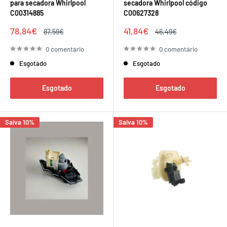
para secadora Whirlpool
secadora Whirlpool código
C00314885
C00627328
Preço
Preço
78,84€
41,84€
Preço
Preço
87,59€
46,49€
de
regular
de
regular
venda
venda
0 comentário
0 comentário
Esgotado
Esgotado
Esgotado
Esgotado
Salva 10%
Salva 10%