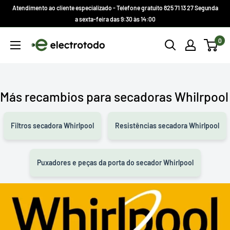
Ir
Atendimento ao cliente especializado - Telefone gratuito 825 71 13 27 Segunda
direto
a sexta-feira das 9:30 às 14:00
para
Electrotodo.es
0
o
conteúdo
Más recambios para secadoras Whilrpool
Filtros secadora Whirlpool
Resistências secadora Whirlpool
Puxadores e peças da porta do secador Whirlpool