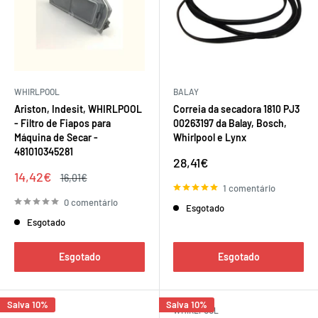
WHIRLPOOL
BALAY
Ariston, Indesit, WHIRLPOOL
Correia da secadora 1810 PJ3
- Filtro de Fiapos para
00263197 da Balay, Bosch,
Máquina de Secar -
Whirlpool e Lynx
481010345281
Preço
28,41€
de
Preço
14,42€
Preço
16,01€
venda
de
regular
1 comentário
venda
0 comentário
Esgotado
Esgotado
Esgotado
Esgotado
Salva 10%
Salva 10%
WHIRLPOOL