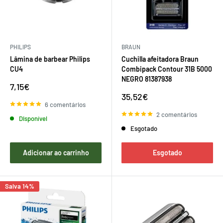
PHILIPS
BRAUN
Lâmina de barbear Philips
Cuchilla afeitadora Braun
CU4
Combipack Contour 31B 5000
NEGRO 81387938
Preço
7,15€
de
Preço
35,52€
venda
de
6 comentários
venda
2 comentários
Disponível
Esgotado
Adicionar ao carrinho
Esgotado
Salva 14%