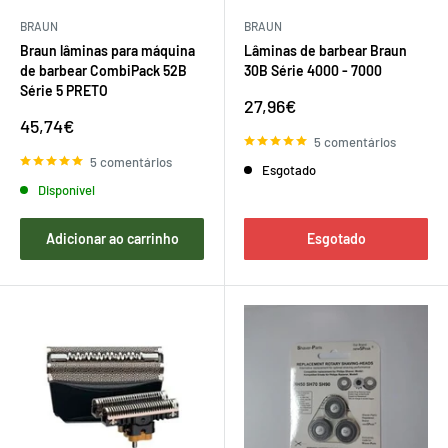
BRAUN
BRAUN
Braun lâminas para máquina
Lâminas de barbear Braun
de barbear CombiPack 52B
30B Série 4000 - 7000
Série 5 PRETO
Preço
27,96€
de
Preço
45,74€
venda
de
5 comentários
venda
5 comentários
Esgotado
Disponível
Adicionar ao carrinho
Esgotado