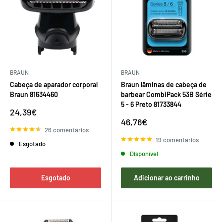
BRAUN
BRAUN
Cabeça de aparador corporal
Braun lâminas de cabeça de
Braun 81634460
barbear CombiPack 53B Série
5 - 6 Preto 81733844
Preço
24,39€
de
Preço
46,76€
venda
de
26 comentários
venda
19 comentários
Esgotado
Disponível
Esgotado
Adicionar ao carrinho