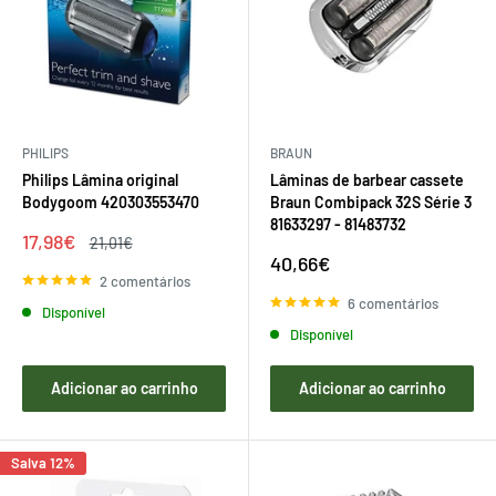
PHILIPS
BRAUN
Philips Lâmina original
Lâminas de barbear cassete
Bodygoom 420303553470
Braun Combipack 32S Série 3
81633297 - 81483732
Preço
17,98€
Preço
21,01€
de
regular
Preço
40,66€
venda
de
2 comentários
venda
6 comentários
Disponível
Disponível
Adicionar ao carrinho
Adicionar ao carrinho
Salva 12%