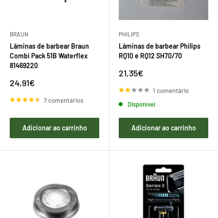
BRAUN
PHILIPS
Lâminas de barbear Braun
Lâminas de barbear Philips
Combi Pack 51B Waterflex
RQ10 e RQ12 SH70/70
81469220
Preço
21,35€
de
Preço
24,91€
venda
de
1 comentário
venda
7 comentários
Disponível
Adicionar ao carrinho
Adicionar ao carrinho