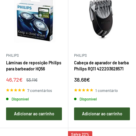
PHILIPS
PHILIPS
Lâminas de reposição Philips
Cabeça de aparador de barba
para barbeador HQ56
Philips RQ11 422203628571
Preço
Preço
46,72€
38,68€
Preço
53,11€
de
regular
de
venda
venda
7 comentários
1 comentário
Disponível
Disponível
Adicionar ao carrinho
Adicionar ao carrinho
Salva 22%