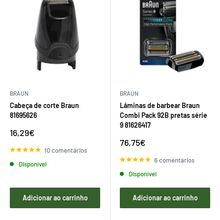
BRAUN
BRAUN
Cabeça de corte Braun
Lâminas de barbear Braun
81695626
Combi Pack 92B pretas série
9 81626417
Preço
16,29€
de
Preço
76,75€
venda
de
10 comentários
venda
6 comentários
Disponível
Disponível
Adicionar ao carrinho
Adicionar ao carrinho