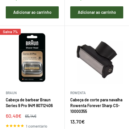
Adicionar ao carrinho
Adicionar ao carrinho
Salva 7%
BRAUN
ROWENTA
Cabeça de barbear Braun
Cabeça de corte para navalha
Series 9 Pro 94M 80712406
Rowenta Forever Sharp CS-
10000355
Preço
60,48€
Preço
65,14€
de
regular
Preço
13,70€
venda
de
1 comentário