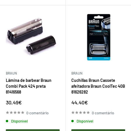
BRAUN
BRAUN
Lâmina de barbear Braun
Cuchillas Braun Cassete
Combi Pack 424 preta
afeitadora Braun CoolTec 40B
81416568
81626282
Preço
Preço
30,49€
44,40€
de
de
venda
venda
0 comentário
0 comentário
Disponível
Disponível