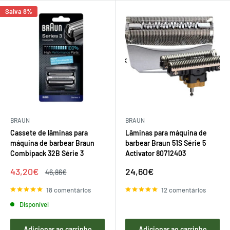
Salva 8%
BRAUN
BRAUN
Cassete de lâminas para
Lâminas para máquina de
máquina de barbear Braun
barbear Braun 51S Série 5
Combipack 32B Série 3
Activator 80712403
Preço
Preço
43,20€
24,60€
Preço
46,86€
de
regular
de
venda
venda
18 comentários
12 comentários
Disponível
Adicionar ao carrinho
Adicionar ao carrinho