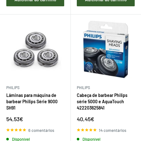
PHILIPS
PHILIPS
Lâminas para máquina de
Cabeça de barbear Philips
barbear Philips Série 9000
série 5000 e AquaTouch
SH91
422203625841
Preço
Preço
54,53€
40,45€
de
de
venda
venda
6 comentários
14 comentários
Disponível
Disponível