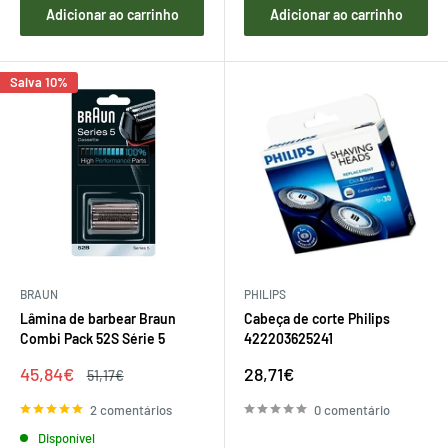
Adicionar ao carrinho
Adicionar ao carrinho
Salva 10%
BRAUN
PHILIPS
Lâmina de barbear Braun
Cabeça de corte Philips
Combi Pack 52S Série 5
422203625241
Preço
Preço
45,84€
28,71€
Preço
51,17€
de
regular
de
venda
venda
2 comentários
0 comentário
Disponível