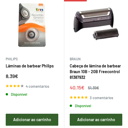
PHILIPS
BRAUN
Lâminas de barbear Philips
Cabeça de lâmina de barbear
Braun 10B - 20B Freecontrol
Preço
8,39€
81387932
de
venda
4 comentários
Preço
40,15€
Preço
51,39€
de
regular
Disponível
venda
3 comentários
Disponível
Adicionar ao carrinho
Adicionar ao carrinho