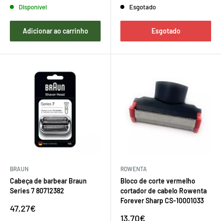
Disponível
Esgotado
Adicionar ao carrinho
Esgotado
BRAUN
ROWENTA
Cabeça de barbear Braun
Bloco de corte vermelho
Series 7 80712382
cortador de cabelo Rowenta
Forever Sharp CS-10001033
Preço
47,27€
de
Preço
13,70€