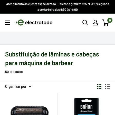
Ir
Atendimento ao cliente especializado - Telefone gratuito 825 71 13 27 Segunda
direto
a sexta-feira das 9:30 às 14:00
para
Electrotodo.es
0
o
conteúdo
Substituição de lâminas e cabeças
para máquina de barbear
50 produtos
Organizar por