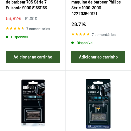
de barbear 70S Série 7
máquina de barbear Philips
Pulsonic 9000 81631163
Série 1000-3000
422203640121
Preço
56,92€
Preço
61,00€
de
regular
Preço
28,71€
venda
de
7 comentários
venda
7 comentários
Disponível
Disponível
Adicionar ao carrinho
Adicionar ao carrinho