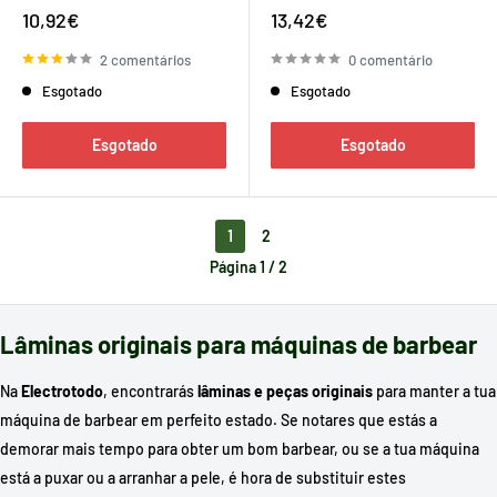
Preço
Preço
10,92€
13,42€
de
de
venda
venda
2 comentários
0 comentário
Esgotado
Esgotado
Esgotado
Esgotado
1
2
Página 1 / 2
Lâminas originais para máquinas de barbear
Na
Electrotodo
, encontrarás
lâminas e peças originais
para manter a tua
máquina de barbear em perfeito estado. Se notares que estás a
demorar mais tempo para obter um bom barbear, ou se a tua máquina
está a puxar ou a arranhar a pele, é hora de substituir estes