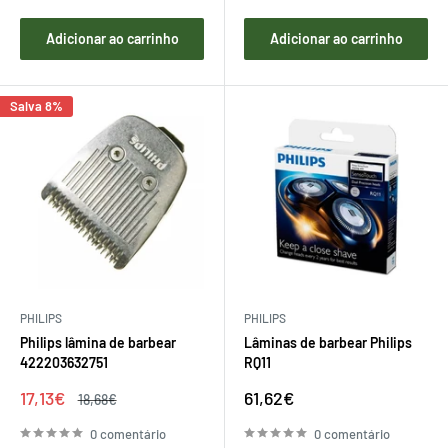
Adicionar ao carrinho
Adicionar ao carrinho
Salva 8%
PHILIPS
PHILIPS
Philips lâmina de barbear
Lâminas de barbear Philips
422203632751
RQ11
Preço
Preço
17,13€
61,62€
Preço
18,68€
de
regular
de
venda
venda
0 comentário
0 comentário