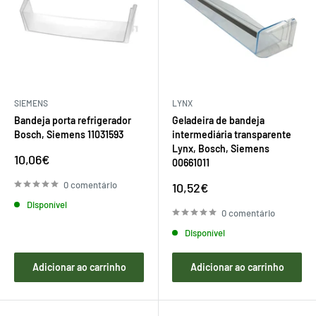
SIEMENS
LYNX
Bandeja porta refrigerador
Geladeira de bandeja
Bosch, Siemens 11031593
intermediária transparente
Lynx, Bosch, Siemens
Preço
10,06€
00661011
de
venda
0 comentário
Preço
10,52€
de
Disponível
venda
0 comentário
Disponível
Adicionar ao carrinho
Adicionar ao carrinho