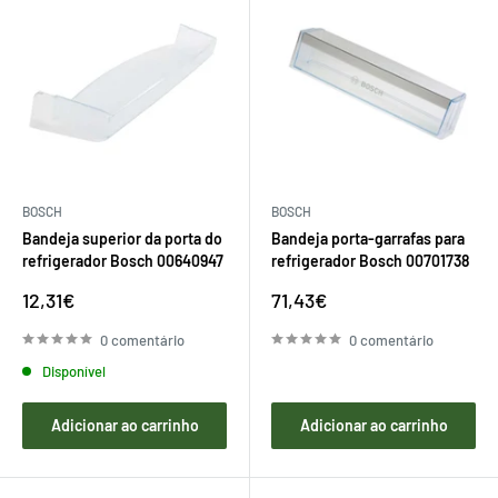
BOSCH
BOSCH
Bandeja superior da porta do
Bandeja porta-garrafas para
refrigerador Bosch 00640947
refrigerador Bosch 00701738
Preço
Preço
12,31€
71,43€
de
de
venda
venda
0 comentário
0 comentário
Disponível
Adicionar ao carrinho
Adicionar ao carrinho