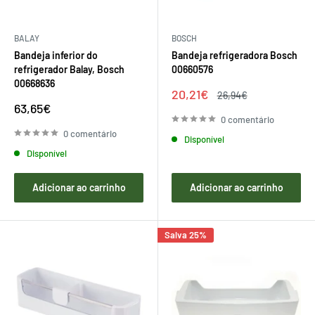
BALAY
BOSCH
Bandeja inferior do
Bandeja refrigeradora Bosch
refrigerador Balay, Bosch
00660576
00668636
Preço
20,21€
Preço
26,94€
de
regular
Preço
63,65€
venda
de
0 comentário
venda
0 comentário
Disponível
Disponível
Adicionar ao carrinho
Adicionar ao carrinho
Salva 25%