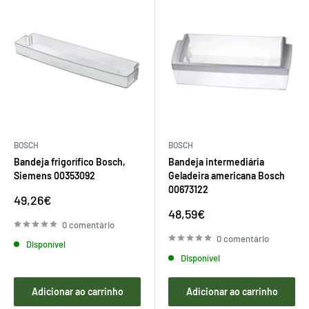
BOSCH
BOSCH
Bandeja frigorífico Bosch,
Bandeja intermediária
Siemens 00353092
Geladeira americana Bosch
00673122
Preço
49,26€
de
Preço
48,59€
venda
de
0 comentário
venda
0 comentário
Disponível
Disponível
Adicionar ao carrinho
Adicionar ao carrinho