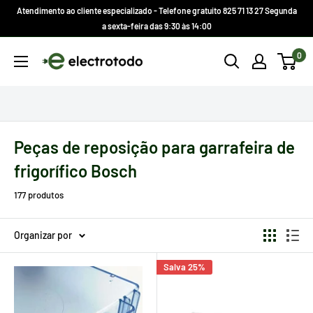
Ir
Atendimento ao cliente especializado - Telefone gratuito 825 71 13 27 Segunda
direto
a sexta-feira das 9:30 às 14:00
para
Electrotodo.es
0
o
conteúdo
Peças de reposição para garrafeira de
frigorífico Bosch
177 produtos
Organizar por
Salva 25%