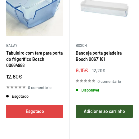
BALAY
BOSCH
Tabuleiro com tara para porta
Bandeja porta geladeira
do frigorífico Bosch
Bosch 00671181
00664988
Preço
9,15€
Preço
12,20€
de
regular
Preço
12,80€
venda
de
0 comentário
venda
0 comentário
Disponível
Esgotado
Esgotado
Adicionar ao carrinho