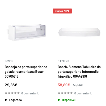
Salva 30%
BOSCH
SIEMENS
Bandeja da porta superior da
Bosch, Siemens Tabuleiro da
geladeira americana Bosch
porta superior e intermédio
00705818
frigorífico 00449918
Preço
Preço
29,86€
38,89€
Preço
55,56€
de
de
regular
venda
venda
0 comentário
0 comentário
Esgotado
Disponível