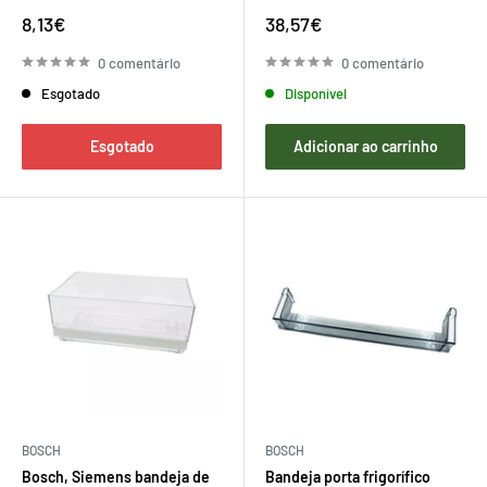
Preço
Preço
8,13€
38,57€
de
de
venda
venda
0 comentário
0 comentário
Esgotado
Disponível
Esgotado
Adicionar ao carrinho
BOSCH
BOSCH
Bosch, Siemens bandeja de
Bandeja porta frigorífico