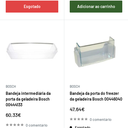
Esgotado
Adicionar ao carrinho
BOSCH
BOSCH
Bandeja intermediária da
Bandeja da porta do freezer
porta da geladeira Bosch
da geladeira Bosch 00446040
00444133
Preço
47,64€
de
Preço
60,33€
venda
de
0 comentário
venda
0 comentário
Esgotado