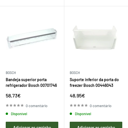
BOSCH
BOSCH
Bandeja superior porta
Suporte inferior da porta do
refrigerador Bosch 00701746
freezer Bosch 00446043
Preço
Preço
58,73€
48,95€
de
de
venda
venda
0 comentário
0 comentário
Disponível
Disponível
Adicionar ao carrinho
Adicionar ao carrinho