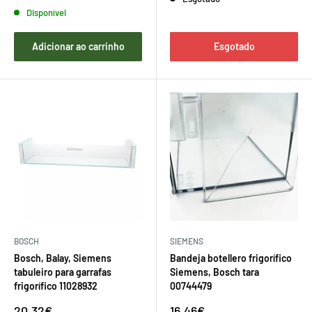
Disponível
Adicionar ao carrinho
Esgotado
BOSCH
SIEMENS
Bosch, Balay, Siemens
Bandeja botellero frigorífico
tabuleiro para garrafas
Siemens, Bosch tara
frigorífico 11028932
00744479
Preço
Preço
20,32€
16,46€