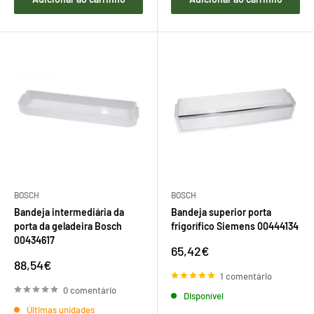
BOSCH
BOSCH
Bandeja intermediária da
Bandeja superior porta
porta da geladeira Bosch
frigorífico Siemens 00444134
00434617
Preço
65,42€
de
Preço
88,54€
venda
de
1 comentário
venda
0 comentário
Disponível
Últimas unidades