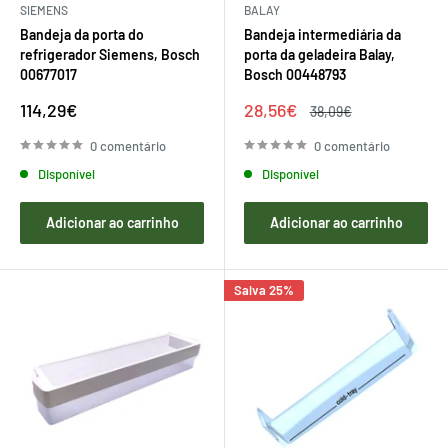
SIEMENS
BALAY
Bandeja da porta do
Bandeja intermediária da
refrigerador Siemens, Bosch
porta da geladeira Balay,
00677017
Bosch 00448793
Preço
Preço
114,29€
28,56€
Preço
38,09€
de
de
regular
venda
venda
0 comentário
0 comentário
Disponível
Disponível
Adicionar ao carrinho
Adicionar ao carrinho
Salva 25%