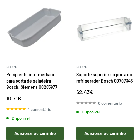
BOSCH
BOSCH
Recipiente intermediário
Suporte superior da porta do
para porta de geladeira
refrigerador Bosch 00707345
Bosch, Siemens 00265977
Preço
62,43€
de
Preço
10,71€
venda
de
0 comentário
venda
1 comentário
Disponível
Disponível
Adicionar ao carrinho
Adicionar ao carrinho