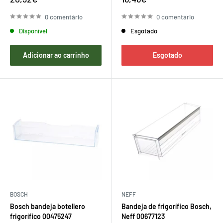
de
de
venda
venda
0 comentário
0 comentário
Disponível
Esgotado
Adicionar ao carrinho
Esgotado
BOSCH
NEFF
Bosch bandeja botellero
Bandeja de frigorífico Bosch,
frigorífico 00475247
Neff 00677123