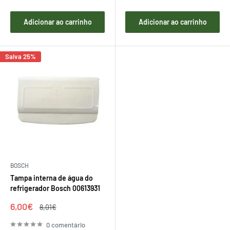
Adicionar ao carrinho
Adicionar ao carrinho
Salva 25%
BOSCH
Tampa interna de água do
refrigerador Bosch 00613931
Preço
6,00€
Preço
8,01€
de
regular
venda
0 comentário