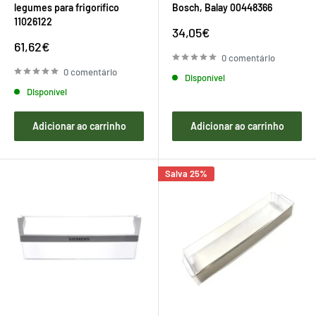
legumes para frigorífico
Bosch, Balay 00448366
11026122
Preço
34,05€
de
Preço
61,62€
venda
de
0 comentário
venda
0 comentário
Disponível
Disponível
Adicionar ao carrinho
Adicionar ao carrinho
Salva 25%