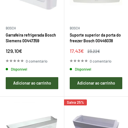
BOSCH
BOSCH
Garrafeira refrigerada Bosch
Suporte superior da porta do
Siemens 00447359
freezer Bosch 00446038
Preço
Preço
129,10€
17,43€
Preço
23,22€
de
de
regular
venda
venda
0 comentário
0 comentário
Disponível
Disponível
Adicionar ao carrinho
Adicionar ao carrinho
Salva 25%