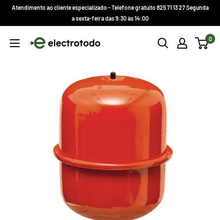
Ir
Atendimento ao cliente especializado - Telefone gratuito 825 71 13 27 Segunda
direto
a sexta-feira das 9:30 às 14:00
para
Electrotodo.es
0
o
conteúdo