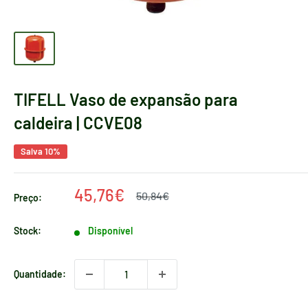
TIFELL Vaso de expansão para
caldeira | CCVE08
Salva 10%
Preço
45,76€
Preço
50,84€
Preço:
regular
de
venda
Stock:
Disponível
Quantidade: