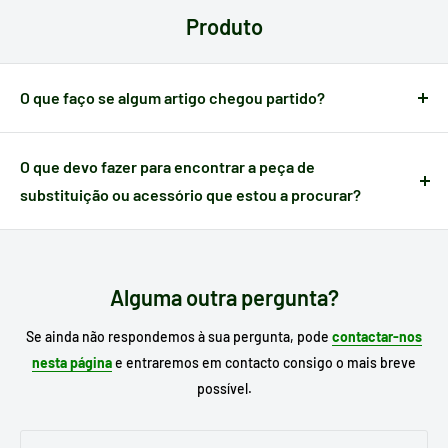
em cada país:
cartões, gateways, transferência
. Poderá
Produto
verificar o seu método de pagamento antes de efetuar a sua
compra.
O que faço se algum artigo chegou partido?
Quando um artigo apresenta algum defeito causado no
transporte,
dispõe de 24 horas a partir do momento da
O que devo fazer para encontrar a peça de
receção
para nos notificar e poder gerir a ocorrência.
substituição ou acessório que estou a procurar?
Escreva no motor de busca do nosso site o
modelo do seu
eletrodoméstico
para procurar o seu substituto e, se já o
conhece, escreva a referência da peça que necessita.
Alguma outra pergunta?
Se ainda não respondemos à sua pergunta, pode
contactar-nos
nesta página
e entraremos em contacto consigo o mais breve
possível.