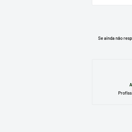
Escreva no moto
substituto e, se
Se ainda não res
A
Profiss