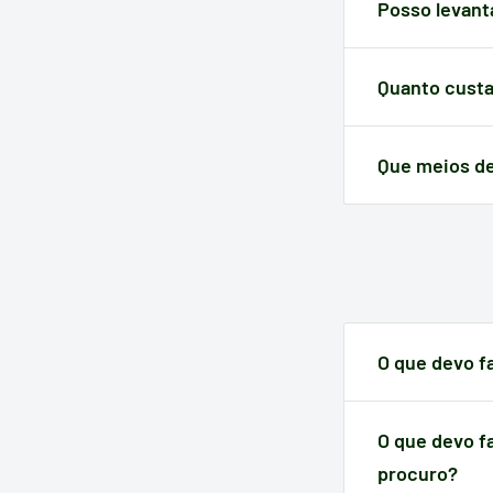
variar. Em qualq
Posso levant
efetuar a sua c
Claro! Além da 
de selecioná-lo
Quanto custa
A devolução tem
Que meios de
A Electrotodo 
transferência
.
O que devo f
Quando um artig
do momento da
O que devo f
procuro?