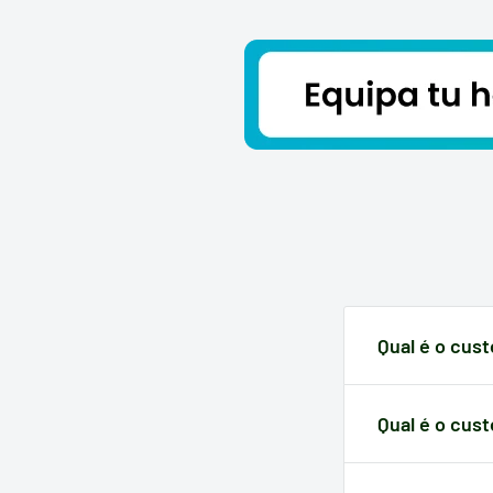
Com esta
válvula de segurança WMF Perfect
e
perfect 
segura, prática e com os melhores resultados na sua co
ARTIGO SUBSTITUÍDO, ENVIA-SE A REFERÊNCIA
07941
Referência:
07.9210.9510
07 9210 9510
07.9310.9510
Panelas anteriores a 2023
Qual é o cus
O reembolso do 
recebimento da
Qual é o cust
sua responsabi
Dependendo de