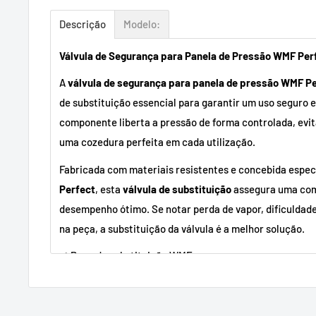
Descrição
Modelo:
Válvula de Segurança para Panela de Pressão WMF Per
A
válvula de segurança para panela de pressão WMF P
de substituição essencial para garantir um uso seguro e
componente liberta a pressão de forma controlada, ev
uma cozedura perfeita em cada utilização.
Fabricada com materiais resistentes e concebida espe
Perfect
, esta
válvula de substituição
assegura uma comp
desempenho ótimo. Se notar perda de vapor, dificuldad
na peça, a substituição da válvula é a melhor solução.
✔ Peça de substituição WMF
✔ Mantém a segurança e o desempenho da panela
✔ Fácil de instalar e substituir
✔ Prolonga a vida útil da sua panela de pressão