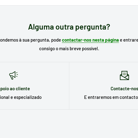
r de busca do nosso site o
modelo do seu eletrodoméstico
para proc
 já o conhecer, escreva a referência da peça que necessita.
Alguma outra pergunta?
pondemos à sua pergunta, pode
contactar-nos nesta página
e entrar
consigo o mais breve possível.
poio ao cliente
Contacte-no
ional e especializado
E entraremos em contacto