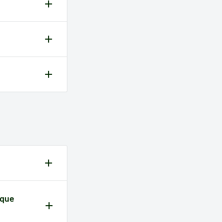
es de
a, só tem
iente.
gateways,
compra.
s a partir
 que