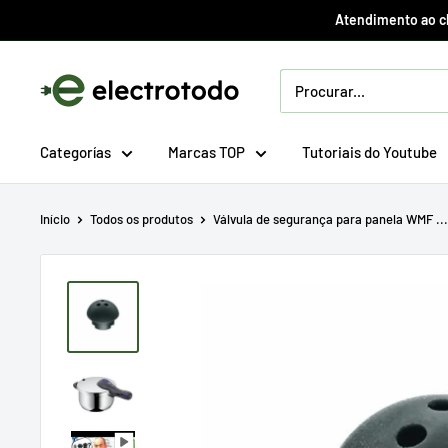
Ir
Atendimento ao cli
direto
para
Electrotodo.es
o
conteúdo
Categorías
Marcas TOP
Tutoriais do Youtube
Início
Todos os produtos
Válvula de segurança para panela WMF ...