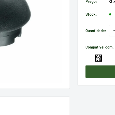
P
8
Preço:
d
v
Stock:
Quantidade:
Compatível com: