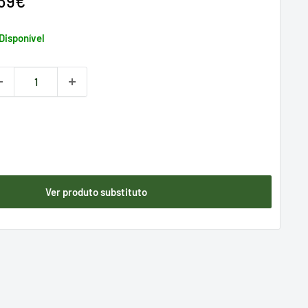
reço
,39€
e
enda
Disponível
Ver produto substituto