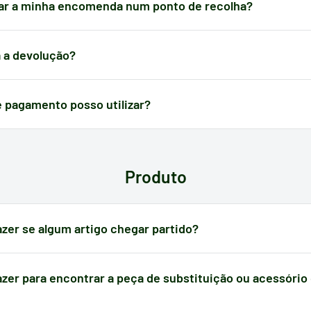
uer caso, na página do carrinho poderá calcular o preço do envio ant
ar a minha encomenda num ponto de recolha?
ompra.
entrega ao domicílio, pode levantar a encomenda em pontos de recolh
 antes do pagamento e procurar a localização que lhe for mais conven
 a devolução?
 o mesmo custo do porte pago na altura.
 pagamento posso utilizar?
dispõe dos meios de pagamento mais comuns em cada país:
cartões, 
 Poderá verificar o seu método de pagamento antes de efetuar a sua 
Produto
azer se algum artigo chegar partido?
o apresenta algum defeito causado no transporte,
dispõe de 24 hora
 receção
para nos notificar e poder gerir a ocorrência.
azer para encontrar a peça de substituição ou acessório