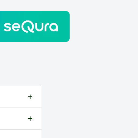
es ao
ão são da
io pode