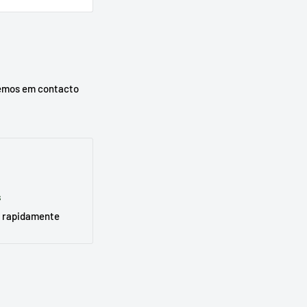
urar o seu
emos em contacto
s
 rapidamente