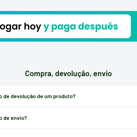
plus
poderá cozinhar de forma
zinha.
09510
Compra, devolução, envio
to de devolução de um produto?
valor da encomenda é gratuito e
completo durante os 14
dias seguint
 encomenda. No entanto, recorde que os
custos de envio de devoluç
o de envio?
lidade
. Pode consultar as políticas completas de devolução aqui.
onde fizer a sua encomenda e do peso da embalagem,
o custo de env