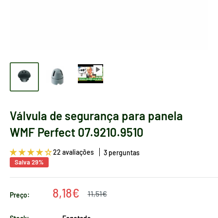
Válvula de segurança para panela
WMF Perfect 07.9210.9510
22 avaliações
3 perguntas
Salva 29%
Preço
8,18€
Preço
11,51€
Preço:
regular
de
venda