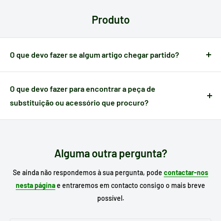
em cada país:
cartões, gateways, transferência
. Poderá
Produto
verificar o seu método de pagamento antes de efetuar a sua
compra.
O que devo fazer se algum artigo chegar partido?
Quando um artigo apresenta algum defeito causado no
transporte,
dispõe de 24 horas a partir do momento da
O que devo fazer para encontrar a peça de
receção
para nos notificar e poder gerir a ocorrência.
substituição ou acessório que procuro?
Escreva no motor de busca do nosso site o
modelo do seu
eletrodoméstico
para procurar o seu substituto e, se já o
conhecer, escreva a referência da peça que necessita.
Alguma outra pergunta?
Se ainda não respondemos à sua pergunta, pode
contactar-nos
nesta página
e entraremos em contacto consigo o mais breve
possível.