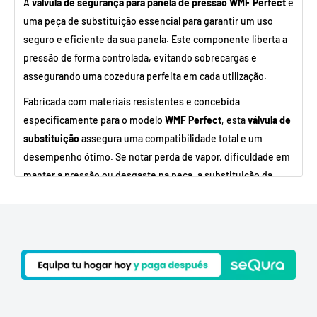
A
válvula de segurança para panela de pressão WMF Perfect
é
uma peça de substituição essencial para garantir um uso
seguro e eficiente da sua panela. Este componente liberta a
pressão de forma controlada, evitando sobrecargas e
assegurando uma cozedura perfeita em cada utilização.
Fabricada com materiais resistentes e concebida
especificamente para o modelo
WMF Perfect
, esta
válvula de
substituição
assegura uma compatibilidade total e um
desempenho ótimo. Se notar perda de vapor, dificuldade em
manter a pressão ou desgaste na peça, a substituição da
válvula é a melhor solução.
✔ Peça de substituição WMF
✔ Mantém a segurança e o desempenho da panela
✔ Fácil de instalar e substituir
✔ Prolonga a vida útil da sua panela de pressão
Com esta
válvula de segurança WMF Perfect
poderá cozinhar