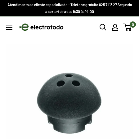
Ir
Atendimento ao cliente especializado - Telefone gratuito 825 71 13 27 Segunda
direto
a sexta-feira das 9:30 às 14:00
para
Electrotodo.es
0
o
conteúdo