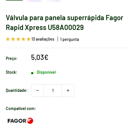
Válvula para panela superrápida Fagor
Rapid Xpress U58A00029
13 avaliações
1 pergunta
Preço
5,03€
Preço:
de
venda
Stock:
Disponível
Quantidade:
Compatível com: