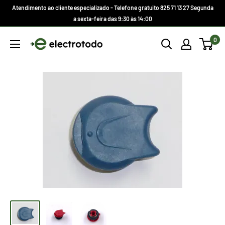
Ir
Atendimento ao cliente especializado - Telefone gratuito 825 71 13 27 Segunda
direto
a sexta-feira das 9:30 às 14:00
para
Electrotodo.es
0
o
conteúdo