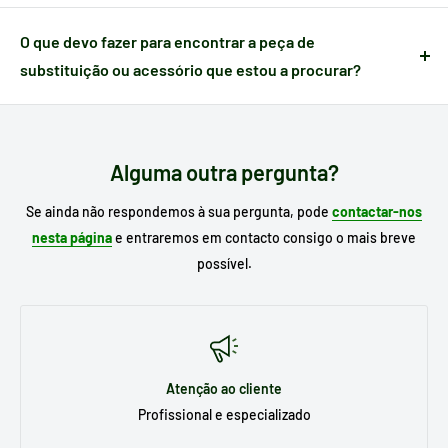
Quando um artigo apresenta algum defeito causado no
transporte,
dispõe de 24 horas a partir do momento da
O que devo fazer para encontrar a peça de
receção
para nos notificar e poder gerir a ocorrência.
substituição ou acessório que estou a procurar?
Escreva no motor de busca do nosso site o
modelo do seu
eletrodoméstico
para procurar o seu substituto e, se já o
conhece, escreva a referência da peça que necessita.
Alguma outra pergunta?
Se ainda não respondemos à sua pergunta, pode
contactar-nos
nesta página
e entraremos em contacto consigo o mais breve
possível.
Atenção ao cliente
Profissional e especializado