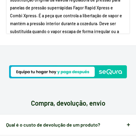
panelas de pressão superrápidas Fagor Rapid Xpress e
Combi Xpress. É a peça que controla a libertação de vapor e
mantém a pressão interior durante a cozedura. Deve ser
substituída quando o vapor escapa de forma irregular ou a
pressão não é regulada corretamente.
SINTOMAS HABITUAIS
O vapor escapa de forma irregular ou contínua
A panela não atinge ou mantém a pressão correta
A válvula está bloqueada, partida ou não roda suavemente
POR QUE É QUE ESTA PEÇA AVARIA?
Compra, devolução, envio
Depósitos de calcário ou restos de comida que bloqueiam
o mecanismo
Qual é o custo de devolução de um produto?
Desgaste natural do plástico ou das vedações
O reembolso do valor da encomenda é gratuito e
completo