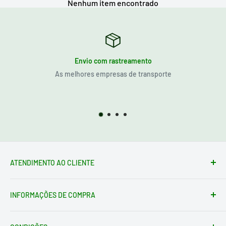
Nenhum item encontrado
Envio com rastreamento
As melhores empresas de transporte
ATENDIMENTO AO CLIENTE
Formulário de contato
INFORMAÇÕES DE COMPRA
loja@electrotodo.pt
Av. de América, 1, 45004 Toledo ESPAÑA
Condições de envio
Quem somos