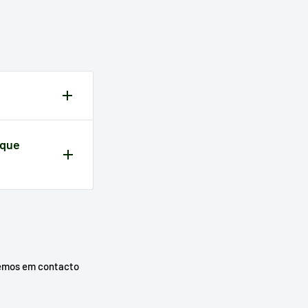
compra.
s a partir
 que
urar o seu
emos em contacto