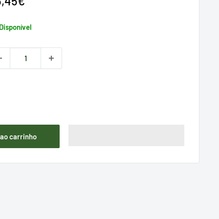
reço
5,45€
e
enda
Disponível
 ao carrinho