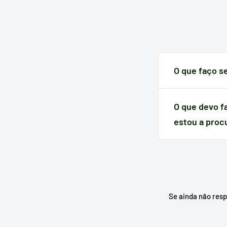
transferência
.
O que faço s
Quando um artig
do momento da
O que devo f
estou a proc
Escreva no moto
substituto e, se
Se ainda não res