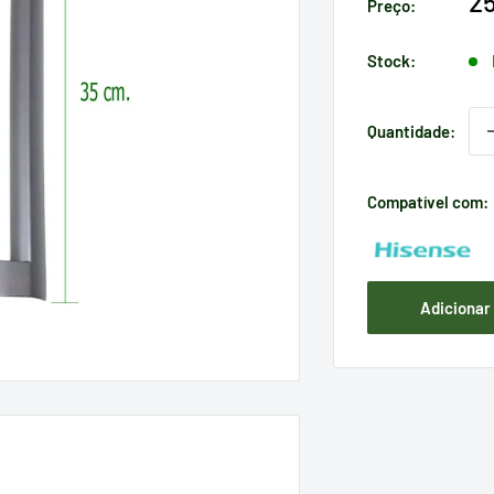
P
2
Preço:
d
v
Stock:
Quantidade:
Compatível com:
Adicionar