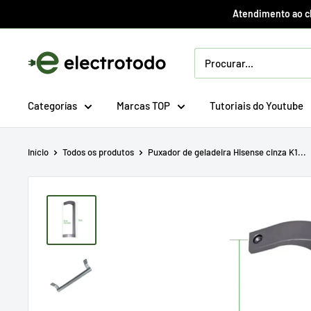
Ir
Atendimento ao cli
direto
para
Electrotodo.es
o
conteúdo
Categorías
Marcas TOP
Tutoriais do Youtube
Início
Todos os produtos
Puxador de geladeira Hisense cinza K1...