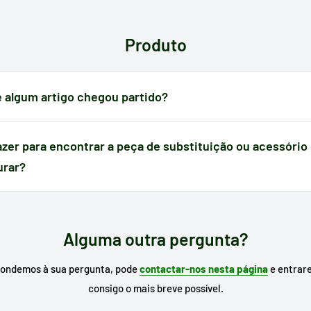
 Poderá verificar o seu método de pagamento antes de efetuar a sua 
Produto
e algum artigo chegou partido?
o apresenta algum defeito causado no transporte,
dispõe de 24 hora
 receção
para nos notificar e poder gerir a ocorrência.
azer para encontrar a peça de substituição ou acessório
urar?
r de busca do nosso site o
modelo do seu eletrodoméstico
para proc
 já o conhece, escreva a referência da peça que necessita.
Alguma outra pergunta?
pondemos à sua pergunta, pode
contactar-nos nesta página
e entrar
consigo o mais breve possível.