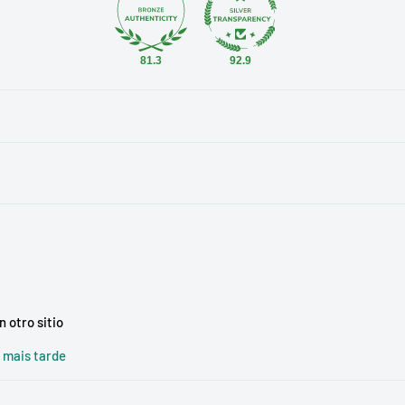
81.3
92.9
 otro sitio
e mais tarde