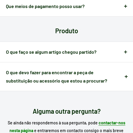
Que meios de pagamento posso usar?
A Electrotodo dispõe dos meios de pagamento mais comuns
em cada país:
cartões, gateways, transferência
. Poderá
Produto
verificar o seu método de pagamento antes de efetuar a sua
compra.
O que faço se algum artigo chegou partido?
Quando um artigo apresenta algum defeito causado no
transporte,
dispõe de 24 horas a partir do momento da
O que devo fazer para encontrar a peça de
receção
para nos notificar e poder gerir a ocorrência.
substituição ou acessório que estou a procurar?
Escreva no motor de busca do nosso site o
modelo do seu
eletrodoméstico
para procurar o seu substituto e, se já o
conhece, escreva a referência da peça que necessita.
Alguma outra pergunta?
Se ainda não respondemos à sua pergunta, pode
contactar-nos
nesta página
e entraremos em contacto consigo o mais breve