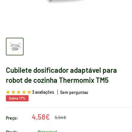
Cubilete dosificador adaptável para
robot de cozinha Thermomix TM5
3 avaliações
Sem perguntas
Salva 17%
Preço
4,58€
Preço
5,54€
Preço:
regular
de
venda