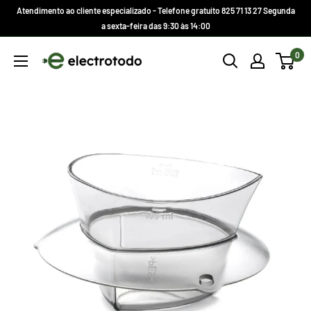
Ir
Atendimento ao cliente especializado - Telefone gratuito 825 71 13 27 Segunda
direto
a sexta-feira das 9:30 às 14:00
para
Electrotodo.es
0
o
conteúdo