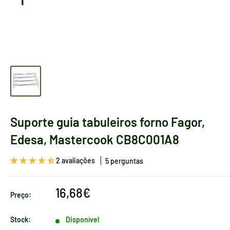
Suporte guia tabuleiros forno Fagor,
Edesa, Mastercook CB8C001A8
2 avaliações
5 perguntas
Preço
16,68€
Preço:
de
venda
Stock:
Disponível