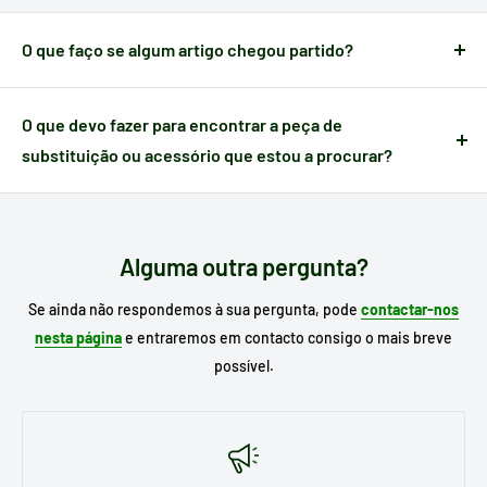
compra.
O que faço se algum artigo chegou partido?
Quando um artigo apresenta algum defeito causado no
transporte,
dispõe de 24 horas a partir do momento da
O que devo fazer para encontrar a peça de
receção
para nos notificar e poder gerir a ocorrência.
substituição ou acessório que estou a procurar?
Escreva no motor de busca do nosso site o
modelo do seu
eletrodoméstico
para procurar o seu substituto e, se já o
conhece, escreva a referência da peça que necessita.
Alguma outra pergunta?
Se ainda não respondemos à sua pergunta, pode
contactar-nos
nesta página
e entraremos em contacto consigo o mais breve
possível.