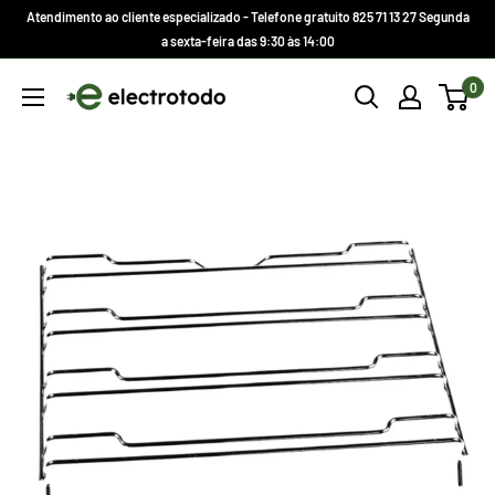
Ir
Atendimento ao cliente especializado - Telefone gratuito 825 71 13 27 Segunda
direto
a sexta-feira das 9:30 às 14:00
para
Electrotodo.es
0
o
conteúdo