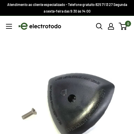
Ir
Atendimento ao cliente especializado - Telefone gratuito 825 71 13 27 Segunda
direto
a sexta-feira das 9:30 às 14:00
para
Electrotodo.es
0
o
conteúdo