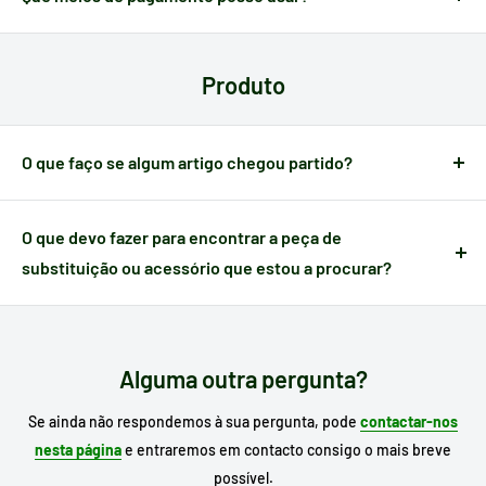
A Electrotodo dispõe dos meios de pagamento mais comuns
em cada país:
cartões, gateways, transferência
. Poderá
Produto
verificar o seu método de pagamento antes de efetuar a sua
compra.
O que faço se algum artigo chegou partido?
Quando um artigo apresenta algum defeito causado no
transporte,
dispõe de 24 horas a partir do momento da
O que devo fazer para encontrar a peça de
receção
para nos notificar e poder gerir a ocorrência.
substituição ou acessório que estou a procurar?
Escreva no motor de busca do nosso site o
modelo do seu
eletrodoméstico
para procurar o seu substituto e, se já o
conhece, escreva a referência da peça que necessita.
Alguma outra pergunta?
Se ainda não respondemos à sua pergunta, pode
contactar-nos
nesta página
e entraremos em contacto consigo o mais breve
possível.