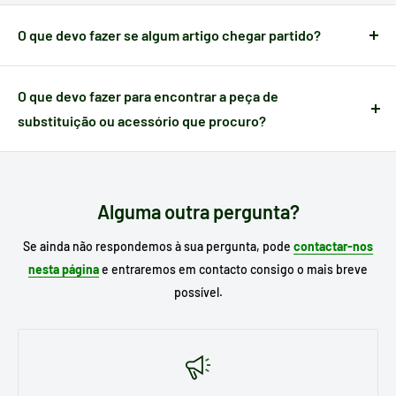
compra.
O que devo fazer se algum artigo chegar partido?
Quando um artigo apresenta algum defeito causado no
transporte,
dispõe de 24 horas a partir do momento da
O que devo fazer para encontrar a peça de
receção
para nos notificar e poder gerir a ocorrência.
substituição ou acessório que procuro?
Escreva no motor de busca do nosso site o
modelo do seu
eletrodoméstico
para procurar o seu substituto e, se já o
conhecer, escreva a referência da peça que necessita.
Alguma outra pergunta?
Se ainda não respondemos à sua pergunta, pode
contactar-nos
nesta página
e entraremos em contacto consigo o mais breve
possível.