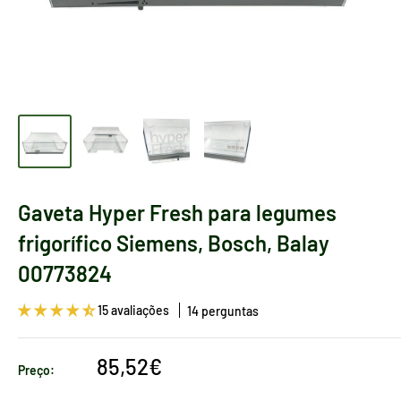
Gaveta Hyper Fresh para legumes
frigorífico Siemens, Bosch, Balay
00773824
15 avaliações
14 perguntas
Preço
85,52€
Preço:
de