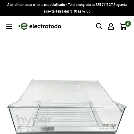
Ir
Atendimento ao cliente especializado - Telefone gratuito 825 71 13 27 Segunda
direto
a sexta-feira das 9:30 às 14:00
para
Electrotodo.es
0
o
conteúdo