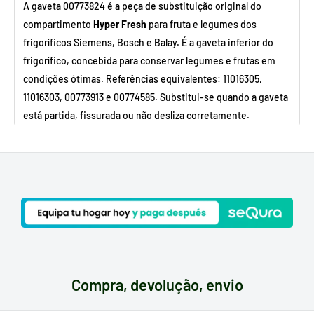
A gaveta 00773824 é a peça de substituição original do
compartimento
Hyper Fresh
para fruta e legumes dos
frigoríficos Siemens, Bosch e Balay. É a gaveta inferior do
frigorífico, concebida para conservar legumes e frutas em
condições ótimas. Referências equivalentes: 11016305,
11016303, 00773913 e 00774585. Substitui-se quando a gaveta
está partida, fissurada ou não desliza corretamente.
SINTOMAS HABITUAIS
A gaveta está partida ou rachada
Não entra ou sai corretamente do frigorífico
POR QUE É QUE ESTA PEÇA ESTRAGA?
Rutura por sobrecarga ou impactos ao retirar a gaveta
Deformação do plástico devido ao uso prolongado
Compra, devolução, envio
Referência:
00773824