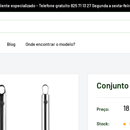
ente especializado - Telefone gratuito 825 71 13 27 Segunda a sexta-feir
Blog
Onde encontrar o modelo?
Conjunto
P
18
Preço:
d
v
Stock: