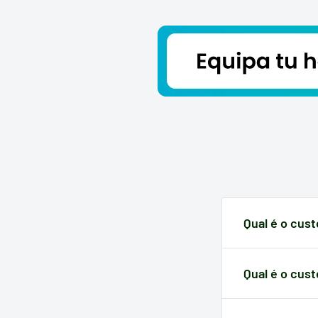
Qual é o cus
O reembolso do 
recebimento da
Qual é o cust
tua responsabil
Dependendo de