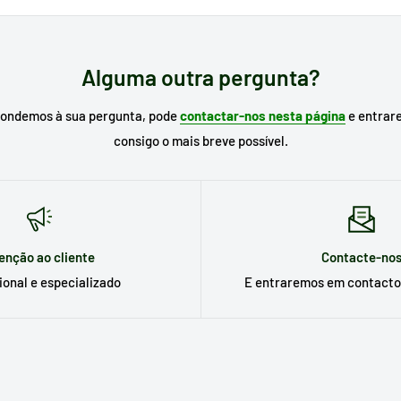
r de busca do nosso site o
modelo do seu eletrodoméstico
para proc
 já o conhece, escreva a referência da peça que necessita.
Alguma outra pergunta?
pondemos à sua pergunta, pode
contactar-nos nesta página
e entrar
consigo o mais breve possível.
enção ao cliente
Contacte-no
ional e especializado
E entraremos em contacto