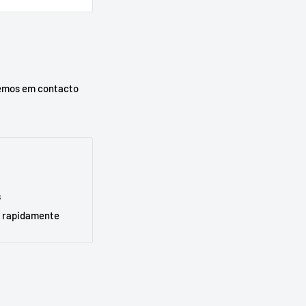
urar o seu
emos em contacto
s
 rapidamente