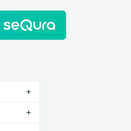
es ao
ução são da
io pode