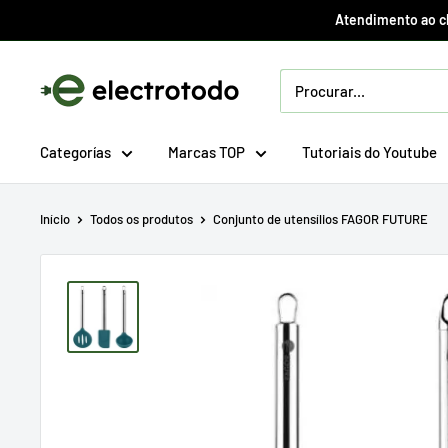
Ir
Atendimento ao cli
direto
para
Electrotodo.es
o
conteúdo
Categorías
Marcas TOP
Tutoriais do Youtube
Início
Todos os produtos
Conjunto de utensílios FAGOR FUTURE