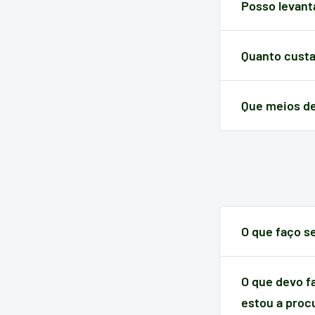
variar. Em qualq
Posso levant
efetuar a sua c
Claro! Além do 
selecioná-lo an
Quanto custa
A devolução tem
Que meios d
A Electrotodo 
transferência
.
O que faço s
Quando um artig
do momento da
O que devo f
estou a proc