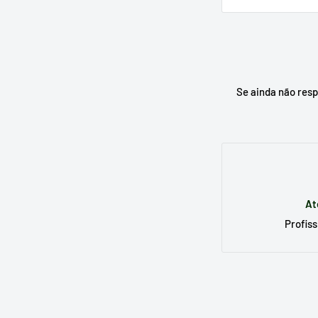
Escreva no moto
substituto e, se
Se ainda não res
At
Profiss