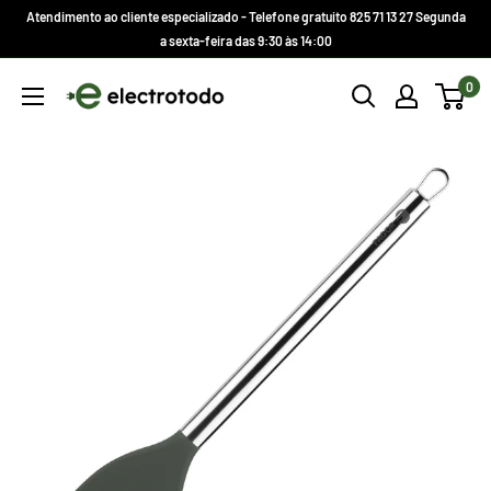
Ir
Atendimento ao cliente especializado - Telefone gratuito 825 71 13 27 Segunda
direto
a sexta-feira das 9:30 às 14:00
para
Electrotodo.es
0
o
conteúdo