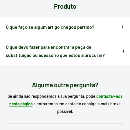
em cada país:
cartões, gateways, transferência
. Poderá
louça.
Produto
verificar o seu método de pagamento antes de efetuar a sua
Fagor Melier Espátula
é a opção ideal para aqueles que
compra.
procuram um utensílio durável, funcional e fácil de manter,
sem comprometer o design e a qualidade.
O que faço se algum artigo chegou partido?
*Oferta válida até ao fim do stock
Quando um artigo apresenta algum defeito causado no
transporte,
dispõe de 24 horas a partir do momento da
O que devo fazer para encontrar a peça de
receção
para nos notificar e poder gerir a ocorrência.
substituição ou acessório que estou a procurar?
Escreva no motor de busca do nosso site o
modelo do seu
eletrodoméstico
para procurar o seu substituto e, se já o
conhece, escreva a referência da peça que necessita.
Alguma outra pergunta?
Se ainda não respondemos à sua pergunta, pode
contactar-nos
nesta página
e entraremos em contacto consigo o mais breve
possível.