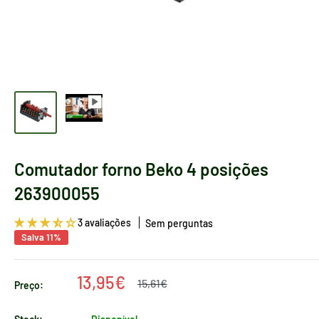
Comutador forno Beko 4 posições
263900055
3 avaliações
Sem perguntas
Salva 11%
Preço
13,95€
Preço
15,61€
Preço:
regular
de
venda