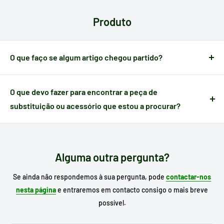
em cada país:
cartões, gateways, transferência
. Poderá
Produto
verificar o seu método de pagamento antes de efetuar a sua
compra.
O que faço se algum artigo chegou partido?
Quando um artigo apresenta algum defeito causado no
transporte,
dispõe de 24 horas a partir do momento da
O que devo fazer para encontrar a peça de
receção
para nos notificar e poder gerir a ocorrência.
substituição ou acessório que estou a procurar?
Escreva no motor de busca do nosso site o
modelo do seu
eletrodoméstico
para procurar o seu substituto e, se já o
conhece, escreva a referência da peça que necessita.
Alguma outra pergunta?
Se ainda não respondemos à sua pergunta, pode
contactar-nos
nesta página
e entraremos em contacto consigo o mais breve
possível.