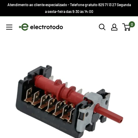
Ir
Atendimento ao cliente especializado - Telefone gratuito 825 71 13 27 Segunda
direto
a sexta-feira das 9:30 às 14:00
para
Electrotodo.es
0
o
conteúdo