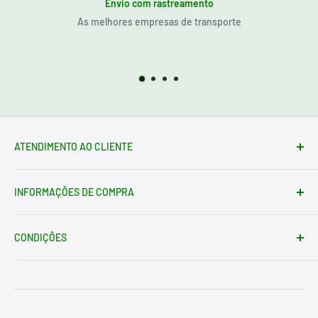
Envio com rastreamento
As melhores empresas de transporte
ATENDIMENTO AO CLIENTE
Formulário de contato
INFORMAÇÕES DE COMPRA
loja@electrotodo.pt
Av. de América, 1, 45004 Toledo ESPAÑA
Condições de envio
Quem somos
CONDIÇÕES
Condições de Devolução
Instruções de Devolução
Aviso Legal
Formas de pagamento
Condições Gerais
Política de privacidade