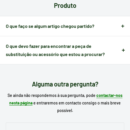
Produto
verificar o seu método de pagamento antes de efetuar a sua
compra.
O que faço se algum artigo chegou partido?
Quando um artigo apresenta algum defeito causado no
transporte,
dispõe de 24 horas a partir do momento da
O que devo fazer para encontrar a peça de
receção
para nos notificar e poder gerir a ocorrência.
substituição ou acessório que estou a procurar?
Escreva no motor de busca do nosso site o
modelo do seu
eletrodoméstico
para procurar o seu substituto e, se já o
conhece, escreva a referência da peça que necessita.
Alguma outra pergunta?
Se ainda não respondemos à sua pergunta, pode
contactar-nos
nesta página
e entraremos em contacto consigo o mais breve
possível.