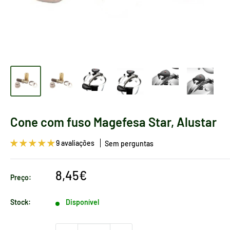
Cone com fuso Magefesa Star, Alustar
9 avaliações
Sem perguntas
Preço
8,45€
Preço:
de
venda
Stock:
Disponível