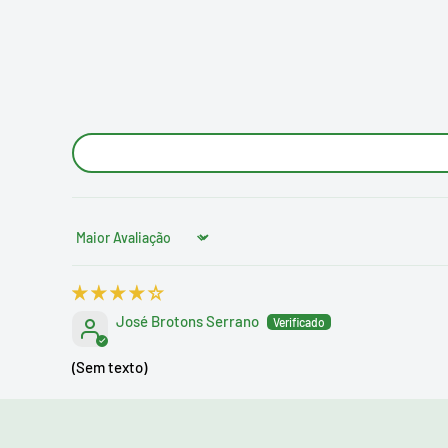
Sort by
José Brotons Serrano
(Sem texto)