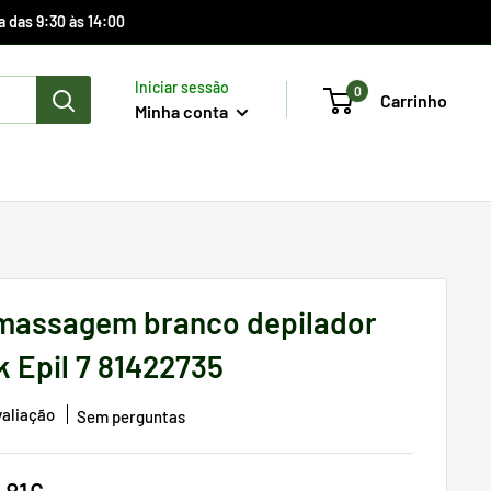
a das 9:30 às 14:00
Iniciar sessão
0
Carrinho
Minha conta
massagem branco depilador
k Epil 7 81422735
valiação
Sem perguntas