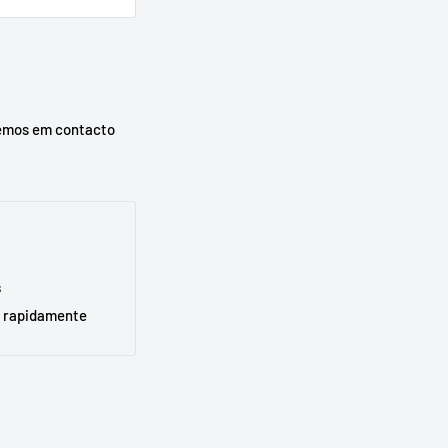
urar o seu
emos em contacto
s
 rapidamente