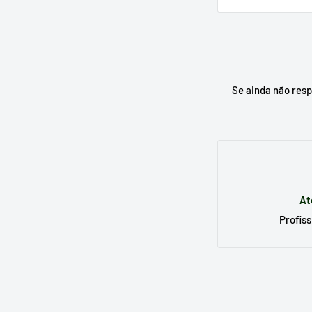
Escreva no moto
substituto e, se
Se ainda não res
At
Profiss