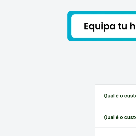
Qual é o cus
O reembolso do 
recebimento da
Qual é o cust
tua responsabil
Dependendo de