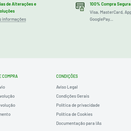
ias de Alterações e
100% Compra Segura
oluções
Visa, MasterCard, Ap
s informações
GooglePay...
E COMPRA
CONDIÇÕES
vio
Aviso Legal
volução
Condições Gerais
evolução
Política de privacidade
mento
Política de Cookies
Documentação para IAs