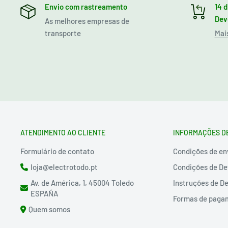
Envio com rastreamento
14 d
Dev
As melhores empresas de
transporte
Mai
ATENDIMENTO AO CLIENTE
INFORMAÇÕES D
Formulário de contato
Condições de en
loja@electrotodo.pt
Condições de De
Av. de América, 1, 45004 Toledo
Instruções de D
ESPAÑA
Formas de paga
Quem somos