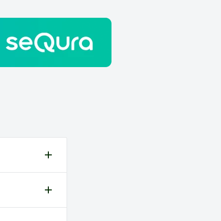
es ao
ução são da
io pode