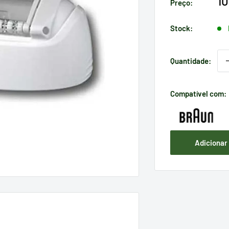
P
10
Preço:
d
v
Stock:
Quantidade:
Compatível com:
Adicionar