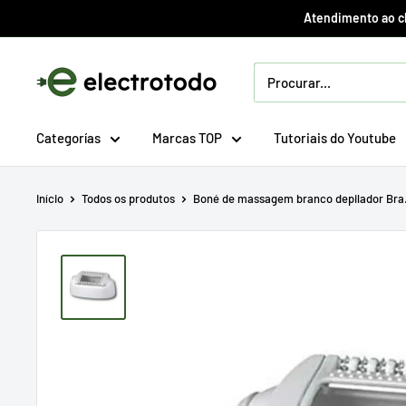
Ir
Atendimento ao cli
direto
para
Electrotodo.es
o
conteúdo
Categorías
Marcas TOP
Tutoriais do Youtube
Início
Todos os produtos
Boné de massagem branco depilador Bra.