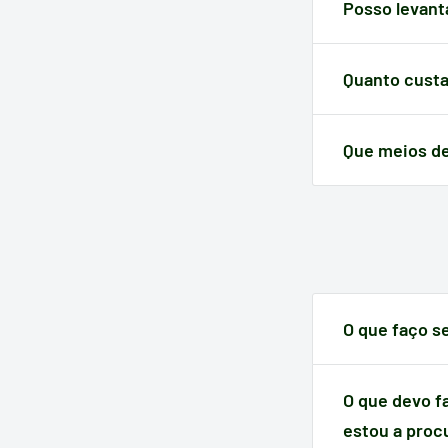
variar. Em qualq
Posso levant
efetuar a sua c
Claro! Além do 
selecioná-lo an
Quanto custa
A devolução tem
Que meios d
A Electrotodo 
transferência
.
O que faço s
Quando um artig
do momento da
O que devo f
estou a proc