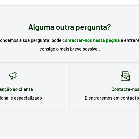
r de busca do nosso site o
modelo do seu eletrodoméstico
para proc
 já o conhece, escreva a referência da peça que necessita.
Alguma outra pergunta?
pondemos à sua pergunta, pode
contactar-nos nesta página
e entrar
consigo o mais breve possível.
enção ao cliente
Contacte-no
ional e especializado
E entraremos em contacto