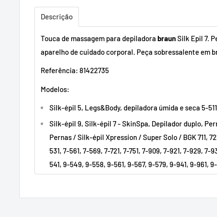
Descrição
Touca de massagem para depiladora
braun
Silk Epil 7. 
aparelho de cuidado corporal. Peça sobressalente em b
Referência: 81422735
Modelos:
Silk-épil 5, Legs&Body, depiladora úmida e seca 5-511
Silk-épil 9, Silk-épil 7 - SkinSpa, Depilador duplo, P
Pernas / Silk-épil Xpression / Super Solo / BGK 711, 721,
531, 7-561, 7-569, 7-721, 7-751, 7-909, 7-921, 7-929, 7-9
541, 9-549, 9-558, 9-561, 9-567, 9-579, 9-941, 9-961, 9-9
7481, 7681, 7781, 7771, 787