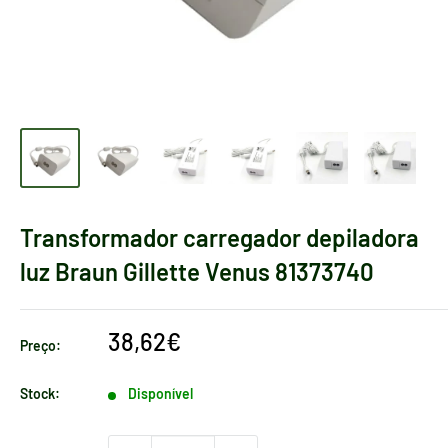
Transformador carregador depiladora
luz Braun Gillette Venus 81373740
Preço
38,62€
Preço:
de
venda
Stock:
Disponível