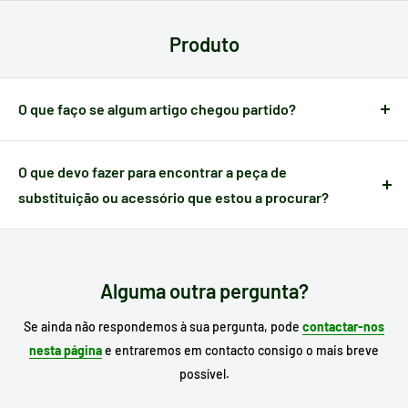
A Electrotodo dispõe dos meios de pagamento mais comuns
em cada país:
cartões, gateways, transferência
. Poderá
Produto
verificar o seu método de pagamento antes de efetuar a sua
compra.
O que faço se algum artigo chegou partido?
Quando um artigo apresenta algum defeito causado no
transporte,
dispõe de 24 horas a partir do momento da
O que devo fazer para encontrar a peça de
receção
para nos notificar e poder gerir a ocorrência.
substituição ou acessório que estou a procurar?
Escreva no motor de busca do nosso site o
modelo do seu
eletrodoméstico
para procurar o seu substituto e, se já o
conhece, escreva a referência da peça que necessita.
Alguma outra pergunta?
Se ainda não respondemos à sua pergunta, pode
contactar-nos
nesta página
e entraremos em contacto consigo o mais breve
possível.