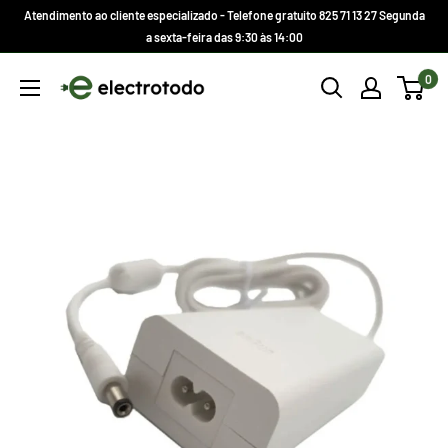
Ir
Atendimento ao cliente especializado - Telefone gratuito 825 71 13 27 Segunda
direto
a sexta-feira das 9:30 às 14:00
para
Electrotodo.es
0
o
conteúdo