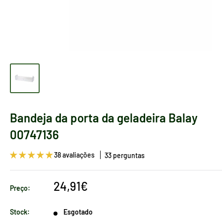
Bandeja da porta da geladeira Balay
00747136
38 avaliações
33 perguntas
Preço
24,91€
Preço:
de
venda
Stock:
Esgotado