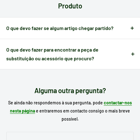
Produto
verificar o seu método de pagamento antes de efetuar a sua
compra.
O que devo fazer se algum artigo chegar partido?
Quando um artigo apresenta algum defeito causado no
transporte,
dispõe de 24 horas a partir do momento da
O que devo fazer para encontrar a peça de
receção
para nos notificar e poder gerir a ocorrência.
substituição ou acessório que procuro?
Escreva no motor de busca do nosso site o
modelo do seu
eletrodoméstico
para procurar o seu substituto e, se já o
conhecer, escreva a referência da peça que necessita.
Alguma outra pergunta?
Se ainda não respondemos à sua pergunta, pode
contactar-nos
nesta página
e entraremos em contacto consigo o mais breve
possível.