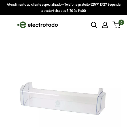
Ir
Atendimento ao cliente especializado - Telefone gratuito 825 71 13 27 Segunda
direto
a sexta-feira das 9:30 às 14:00
para
Electrotodo.es
0
o
conteúdo