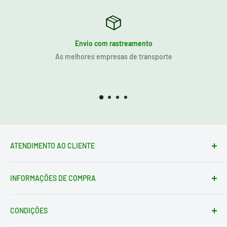
Envio com rastreamento
As melhores empresas de transporte
ATENDIMENTO AO CLIENTE
Formulário de contato
INFORMAÇÕES DE COMPRA
loja@electrotodo.pt
Av. de América, 1, 45004 Toledo ESPAÑA
Condições de envio
Quem somos
CONDIÇÕES
Condições de Devolução
Instruções de Devolução